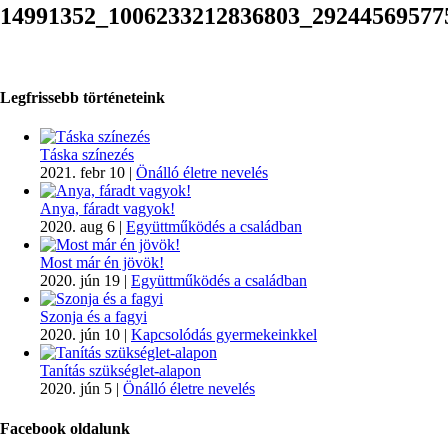
14991352_1006233212836803_29244569577
Legfrissebb történeteink
Táska színezés
2021. febr 10
|
Önálló életre nevelés
Anya, fáradt vagyok!
2020. aug 6
|
Együttműködés a családban
Most már én jövök!
2020. jún 19
|
Együttműködés a családban
Szonja és a fagyi
2020. jún 10
|
Kapcsolódás gyermekeinkkel
Tanítás szükséglet-alapon
2020. jún 5
|
Önálló életre nevelés
Facebook oldalunk