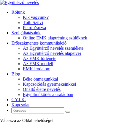
Rólunk
Kik vagyunk?
Tóth Szilvi
Petró Zsuzsa
Szolgáltatásaink
Online EMK alaptréning szülőknek
Erőszakmentes kommunikáció
Az Együttérző nevelés szemlélete
Az Együttérző nevelés alapelvei
Az EMK története
Az EMK modell
EMK irodalom
Blog
Béke önmagunkkal
Kapcsolódás gyermekeinkkel
Önálló életre nevelés
Együttműködés a családban
GY.I.K.
Kapcsolat
Válassza az Oldal lehetőséget