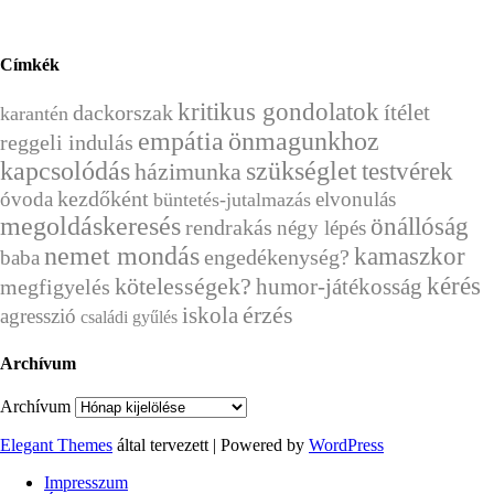
Címkék
kritikus gondolatok
ítélet
dackorszak
karantén
empátia
önmagunkhoz
reggeli indulás
kapcsolódás
szükséglet
házimunka
testvérek
kezdőként
óvoda
elvonulás
büntetés-jutalmazás
megoldáskeresés
önállóság
rendrakás
négy lépés
nemet mondás
kamaszkor
engedékenység?
baba
kérés
kötelességek?
humor-játékosság
megfigyelés
érzés
iskola
agresszió
családi gyűlés
Archívum
Archívum
Elegant Themes
által tervezett | Powered by
WordPress
Impresszum