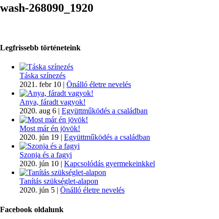
wash-268090_1920
Legfrissebb történeteink
Táska színezés
2021. febr 10
|
Önálló életre nevelés
Anya, fáradt vagyok!
2020. aug 6
|
Együttműködés a családban
Most már én jövök!
2020. jún 19
|
Együttműködés a családban
Szonja és a fagyi
2020. jún 10
|
Kapcsolódás gyermekeinkkel
Tanítás szükséglet-alapon
2020. jún 5
|
Önálló életre nevelés
Facebook oldalunk