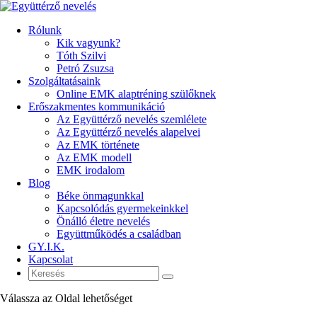
Rólunk
Kik vagyunk?
Tóth Szilvi
Petró Zsuzsa
Szolgáltatásaink
Online EMK alaptréning szülőknek
Erőszakmentes kommunikáció
Az Együttérző nevelés szemlélete
Az Együttérző nevelés alapelvei
Az EMK története
Az EMK modell
EMK irodalom
Blog
Béke önmagunkkal
Kapcsolódás gyermekeinkkel
Önálló életre nevelés
Együttműködés a családban
GY.I.K.
Kapcsolat
Válassza az Oldal lehetőséget