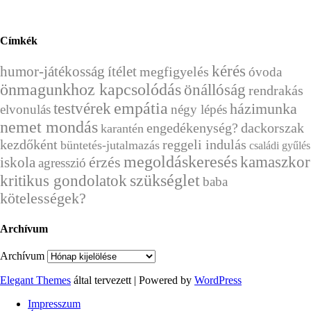
Címkék
kérés
humor-játékosság
ítélet
megfigyelés
óvoda
önmagunkhoz kapcsolódás
önállóság
rendrakás
empátia
testvérek
házimunka
elvonulás
négy lépés
nemet mondás
engedékenység?
dackorszak
karantén
kezdőként
reggeli indulás
büntetés-jutalmazás
családi gyűlés
megoldáskeresés
érzés
kamaszkor
iskola
agresszió
szükséglet
kritikus gondolatok
baba
kötelességek?
Archívum
Archívum
Elegant Themes
által tervezett | Powered by
WordPress
Impresszum