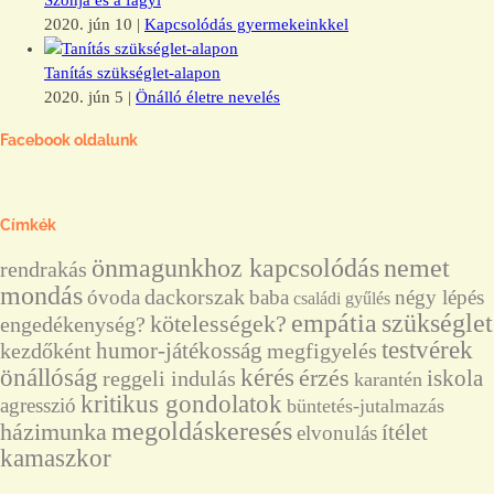
Szonja és a fagyi
2020. jún 10
|
Kapcsolódás gyermekeinkkel
Tanítás szükséglet-alapon
2020. jún 5
|
Önálló életre nevelés
Facebook oldalunk
Címkék
önmagunkhoz kapcsolódás
nemet
rendrakás
mondás
dackorszak
óvoda
baba
négy lépés
családi gyűlés
empátia
szükséglet
kötelességek?
engedékenység?
testvérek
humor-játékosság
kezdőként
megfigyelés
önállóság
kérés
érzés
reggeli indulás
iskola
karantén
kritikus gondolatok
agresszió
büntetés-jutalmazás
megoldáskeresés
házimunka
ítélet
elvonulás
kamaszkor