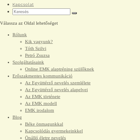
Kapcsolat
Válassza az Oldal lehetőséget
Rólunk
Kik vagyunk?
Tóth Szilvi
Petró Zsuzsa
Szolgáltatásaink
Online EMK alaptréning szülőknek
Erőszakmentes kommunikáció
Az Együttérző nevelés szemlélete
Az Együttérző nevelés alapelvei
Az EMK története
Az EMK modell
EMK irodalom
Blog
Béke önmagunkkal
Kapcsolódás gyermekeinkkel
Önálló életre nevelés