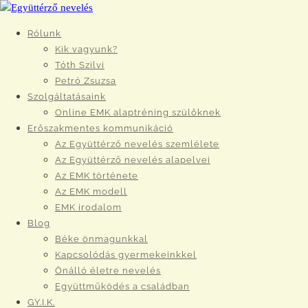
Rólunk
Kik vagyunk?
Tóth Szilvi
Petró Zsuzsa
Szolgáltatásaink
Online EMK alaptréning szülőknek
Erőszakmentes kommunikáció
Az Együttérző nevelés szemlélete
Az Együttérző nevelés alapelvei
Az EMK története
Az EMK modell
EMK irodalom
Blog
Béke önmagunkkal
Kapcsolódás gyermekeinkkel
Önálló életre nevelés
Együttműködés a családban
GY.I.K.