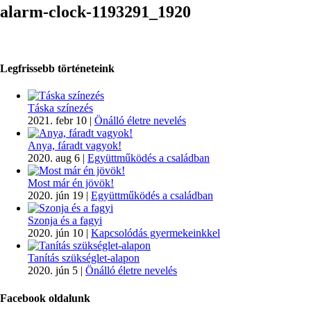
alarm-clock-1193291_1920
Legfrissebb történeteink
Táska színezés
2021. febr 10
|
Önálló életre nevelés
Anya, fáradt vagyok!
2020. aug 6
|
Együttműködés a családban
Most már én jövök!
2020. jún 19
|
Együttműködés a családban
Szonja és a fagyi
2020. jún 10
|
Kapcsolódás gyermekeinkkel
Tanítás szükséglet-alapon
2020. jún 5
|
Önálló életre nevelés
Facebook oldalunk