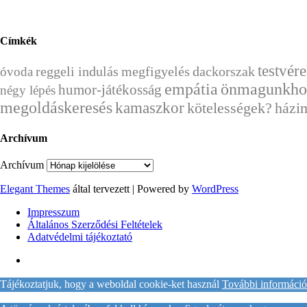
Címkék
testvér
reggeli indulás
megfigyelés
dackorszak
óvoda
empátia
önmagunkhoz
humor-játékosság
négy lépés
megoldáskeresés
kamaszkor
házi
kötelességek?
Archívum
Archívum
Elegant Themes
által tervezett | Powered by
WordPress
Impresszum
Általános Szerződési Feltételek
Adatvédelmi tájékoztató
Tájékoztatjuk, hogy a weboldal cookie-ket használ
További információ 