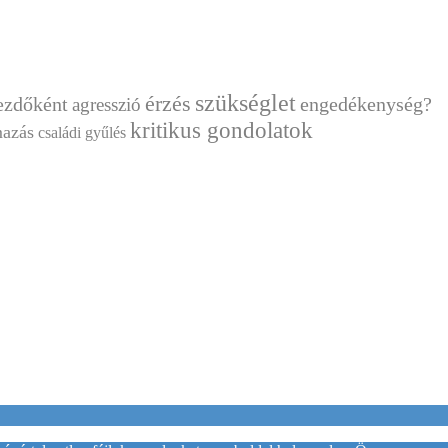
szükséglet
érzés
ezdőként
engedékenység?
agresszió
kritikus gondolatok
mazás
családi gyűlés