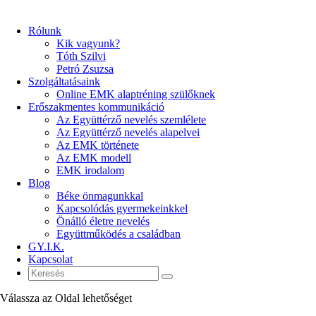
Rólunk
Kik vagyunk?
Tóth Szilvi
Petró Zsuzsa
Szolgáltatásaink
Online EMK alaptréning szülőknek
Erőszakmentes kommunikáció
Az Együttérző nevelés szemlélete
Az Együttérző nevelés alapelvei
Az EMK története
Az EMK modell
EMK irodalom
Blog
Béke önmagunkkal
Kapcsolódás gyermekeinkkel
Önálló életre nevelés
Együttműködés a családban
GY.I.K.
Kapcsolat
Válassza az Oldal lehetőséget