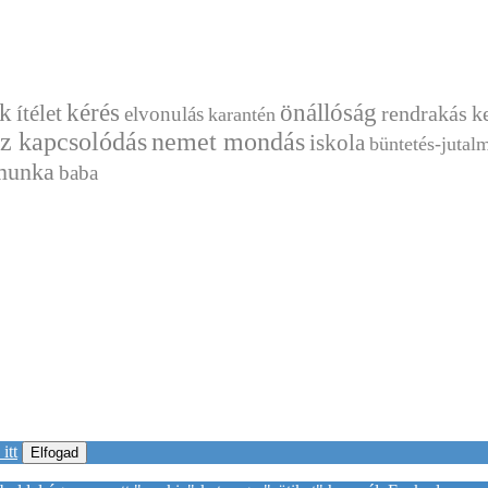
kérés
önállóság
ek
ítélet
rendrakás
k
elvonulás
karantén
 kapcsolódás
nemet mondás
iskola
büntetés-jutal
munka
baba
itt
Elfogad