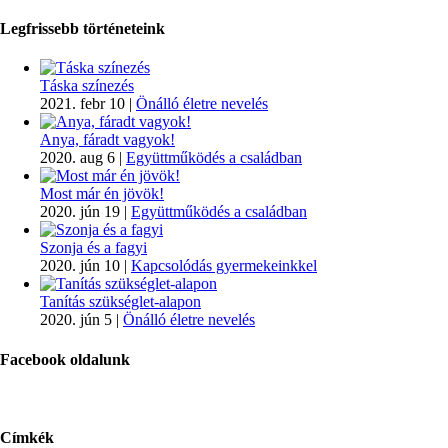
Legfrissebb történeteink
Táska színezés
2021. febr 10
|
Önálló életre nevelés
Anya, fáradt vagyok!
2020. aug 6
|
Együttműködés a családban
Most már én jövök!
2020. jún 19
|
Együttműködés a családban
Szonja és a fagyi
2020. jún 10
|
Kapcsolódás gyermekeinkkel
Tanítás szükséglet-alapon
2020. jún 5
|
Önálló életre nevelés
Facebook oldalunk
Címkék