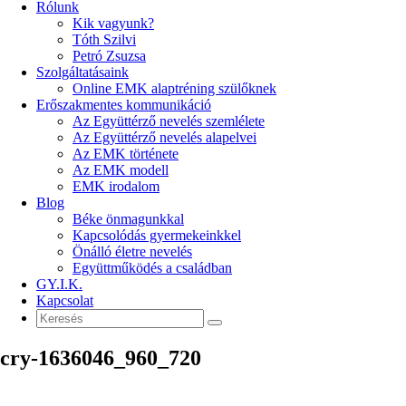
Rólunk
Kik vagyunk?
Tóth Szilvi
Petró Zsuzsa
Szolgáltatásaink
Online EMK alaptréning szülőknek
Erőszakmentes kommunikáció
Az Együttérző nevelés szemlélete
Az Együttérző nevelés alapelvei
Az EMK története
Az EMK modell
EMK irodalom
Blog
Béke önmagunkkal
Kapcsolódás gyermekeinkkel
Önálló életre nevelés
Együttműködés a családban
GY.I.K.
Kapcsolat
cry-1636046_960_720