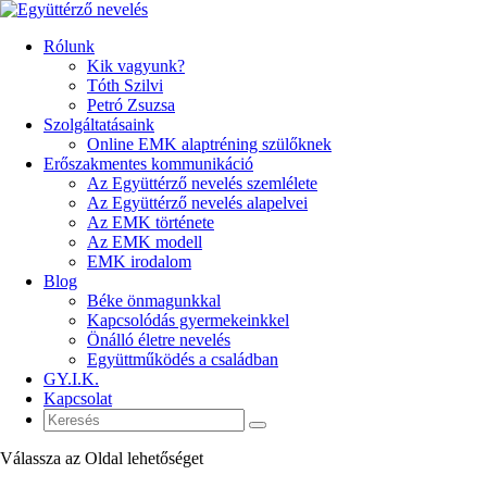
Rólunk
Kik vagyunk?
Tóth Szilvi
Petró Zsuzsa
Szolgáltatásaink
Online EMK alaptréning szülőknek
Erőszakmentes kommunikáció
Az Együttérző nevelés szemlélete
Az Együttérző nevelés alapelvei
Az EMK története
Az EMK modell
EMK irodalom
Blog
Béke önmagunkkal
Kapcsolódás gyermekeinkkel
Önálló életre nevelés
Együttműködés a családban
GY.I.K.
Kapcsolat
Válassza az Oldal lehetőséget