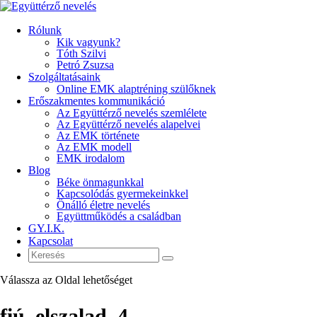
Rólunk
Kik vagyunk?
Tóth Szilvi
Petró Zsuzsa
Szolgáltatásaink
Online EMK alaptréning szülőknek
Erőszakmentes kommunikáció
Az Együttérző nevelés szemlélete
Az Együttérző nevelés alapelvei
Az EMK története
Az EMK modell
EMK irodalom
Blog
Béke önmagunkkal
Kapcsolódás gyermekeinkkel
Önálló életre nevelés
Együttműködés a családban
GY.I.K.
Kapcsolat
Válassza az Oldal lehetőséget
fiú_elszalad_4