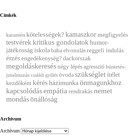
Címkék
kamaszkor
kötelességek?
megfigyelés
karantén
testvérek
kritikus gondolatok
humor-
játékosság
iskola
reggeli indulás
baba
elvonulás
érzés
engedékenység?
dackorszak
megoldáskeresés
négy lépés
agresszió
büntetés-
szükséglet
ítélet
óvoda
jutalmazás
családi gyűlés
kérés
önmagunkhoz
házimunka
kezdőként
kapcsolódás
empátia
nemet
rendrakás
mondás
önállóság
Archívum
Archívum