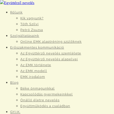
Rólunk
Kik vagyunk?
Tóth Szilvi
Petró Zsuzsa
Szolgáltatásaink
Online EMK alaptréning szülőknek
Erőszakmentes kommunikáció
Az Együttérző nevelés szemlélete
Az Együttérző nevelés alapelvei
Az EMK története
Az EMK modell
EMK irodalom
Blog
Béke önmagunkkal
Kapcsolódás gyermekeinkkel
Önálló életre nevelés
Együttműködés a családban
GY.I.K.