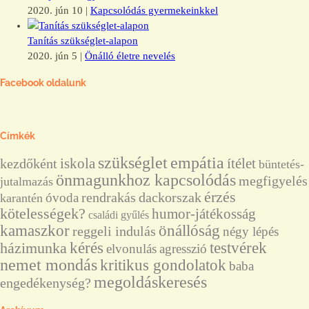
2020. jún 10
|
Kapcsolódás gyermekeinkkel
Tanítás szükséglet-alapon
2020. jún 5
|
Önálló életre nevelés
Facebook oldalunk
Címkék
szükséglet
empátia
ítélet
kezdőként
iskola
büntetés-
önmagunkhoz kapcsolódás
megfigyelés
jutalmazás
érzés
rendrakás
dackorszak
óvoda
karantén
kötelességek?
humor-játékosság
családi gyűlés
önállóság
kamaszkor
reggeli indulás
négy lépés
kérés
házimunka
testvérek
elvonulás
agresszió
nemet mondás
kritikus gondolatok
baba
megoldáskeresés
engedékenység?