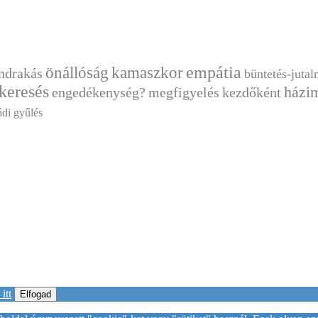
önállóság
empátia
kamaszkor
ndrakás
büntetés-juta
keresés
házi
engedékenység?
megfigyelés
kezdőként
ádi gyűlés
itt
Elfogad