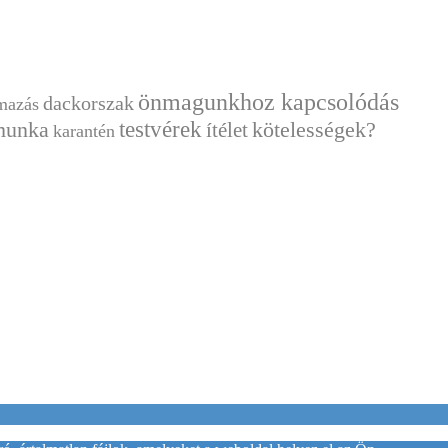
önmagunkhoz kapcsolódás
dackorszak
lmazás
munka
testvérek
ítélet
kötelességek?
karantén