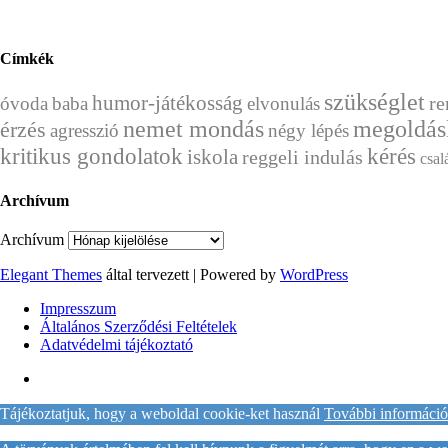
Címkék
szükséglet
humor-játékosság
re
óvoda
baba
elvonulás
nemet mondás
megoldás
érzés
agresszió
négy lépés
kérés
kritikus gondolatok
iskola
reggeli indulás
csal
Archívum
Archívum
Elegant Themes
által tervezett | Powered by
WordPress
Impresszum
Általános Szerződési Feltételek
Adatvédelmi tájékoztató
Tájékoztatjuk, hogy a weboldal cookie-ket használ
További információ 