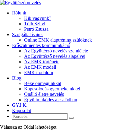
Rólunk
Kik vagyunk?
Tóth Szilvi
Petró Zsuzsa
Szolgáltatásaink
Online EMK alaptréning szülőknek
Erőszakmentes kommunikáció
Az Együttérző nevelés szemlélete
Az Együttérző nevelés alapelvei
Az EMK története
Az EMK modell
EMK irodalom
Blog
Béke önmagunkkal
Kapcsolódás gyermekeinkkel
Önálló életre nevelés
Együttműködés a családban
GY.I.K.
Kapcsolat
Válassza az Oldal lehetőséget