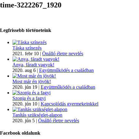
time-3222267_1920
Legfrissebb történeteink
Táska színezés
2021. febr 10
|
Önálló életre nevelés
Anya, fáradt vagyok!
2020. aug 6
|
Együttműködés a családban
Most már én jövök!
2020. jún 19
|
Együttműködés a családban
Szonja és a fagyi
2020. jún 10
|
Kapcsolódás gyermekeinkkel
Tanítás szükséglet-alapon
2020. jún 5
|
Önálló életre nevelés
Facebook oldalunk