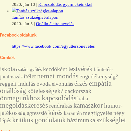
2020. jún 10
|
Kapcsolódás gyermekeinkkel
Tanítás szükséglet-alapon
2020. jún 5
|
Önálló életre nevelés
Facebook oldalunk
https://www.facebook.com/egyutterzoneveles
Címkék
testvérek
iskola
kezdőként
büntetés-
családi gyűlés
nemet mondás
ítélet
engedékenység?
jutalmazás
empátia
érzés
reggeli indulás
óvoda
elvonulás
önállóság
kötelességek?
dackorszak
önmagunkhoz kapcsolódás
baba
megoldáskeresés
kamaszkor
humor-
rendrakás
kérés
játékosság
megfigyelés
agresszió
négy
karantén
szükséglet
kritikus gondolatok
házimunka
lépés