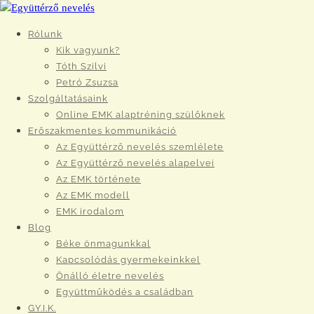
Rólunk
Kik vagyunk?
Tóth Szilvi
Petró Zsuzsa
Szolgáltatásaink
Online EMK alaptréning szülőknek
Erőszakmentes kommunikáció
Az Együttérző nevelés szemlélete
Az Együttérző nevelés alapelvei
Az EMK története
Az EMK modell
EMK irodalom
Blog
Béke önmagunkkal
Kapcsolódás gyermekeinkkel
Önálló életre nevelés
Együttműködés a családban
GY.I.K.