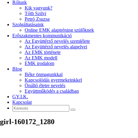
Rólunk
Kik vagyunk?
Tóth Szilvi
Petró Zsuzsa
Szolgáltatásaink
Online EMK alaptréning szülőknek
Erőszakmentes kommunikáció
Az Együttérző nevelés szemlélete
Az Együttérző nevelés alapelvei
Az EMK története
Az EMK modell
EMK irodalom
Blog
Béke önmagunkkal
Kapcsolódás gyermekeinkkel
Önálló életre nevelés
Együttműködés a családban
GY.I.K.
Kapcsolat
girl-160172_1280