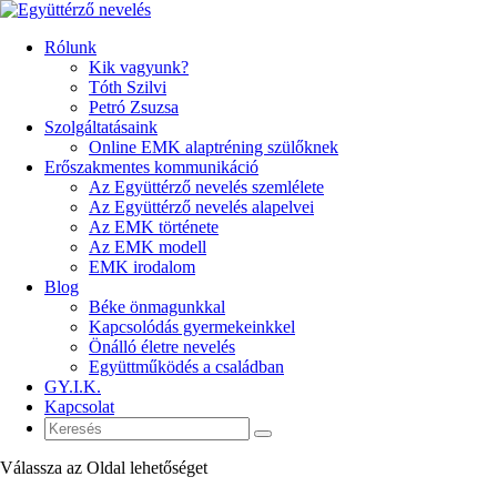
Rólunk
Kik vagyunk?
Tóth Szilvi
Petró Zsuzsa
Szolgáltatásaink
Online EMK alaptréning szülőknek
Erőszakmentes kommunikáció
Az Együttérző nevelés szemlélete
Az Együttérző nevelés alapelvei
Az EMK története
Az EMK modell
EMK irodalom
Blog
Béke önmagunkkal
Kapcsolódás gyermekeinkkel
Önálló életre nevelés
Együttműködés a családban
GY.I.K.
Kapcsolat
Válassza az Oldal lehetőséget