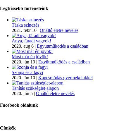
Legfrissebb történeteink
Táska színezés
2021. febr 10
|
Önálló életre nevelés
Anya, fáradt vagyok!
2020. aug 6
|
Együttműködés a családban
Most már én jövök!
2020. jún 19
|
Együttműködés a családban
Szonja és a fagyi
2020. jún 10
|
Kapcsolódás gyermekeinkkel
Tanítás szükséglet-alapon
2020. jún 5
|
Önálló életre nevelés
Facebook oldalunk
Címkék