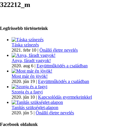
322212_m
Legfrissebb történeteink
Táska színezés
2021. febr 10
|
Önálló életre nevelés
Anya, fáradt vagyok!
2020. aug 6
|
Együttműködés a családban
Most már én jövök!
2020. jún 19
|
Együttműködés a családban
Szonja és a fagyi
2020. jún 10
|
Kapcsolódás gyermekeinkkel
Tanítás szükséglet-alapon
2020. jún 5
|
Önálló életre nevelés
Facebook oldalunk