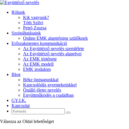
Rólunk
Kik vagyunk?
Tóth Szilvi
Petró Zsuzsa
Szolgáltatásaink
Online EMK alaptréning szülőknek
Erőszakmentes kommunikáció
Az Együttérző nevelés szemlélete
Az Együttérző nevelés alapelvei
Az EMK története
Az EMK modell
EMK irodalom
Blog
Béke önmagunkkal
Kapcsolódás gyermekeinkkel
Önálló életre nevelés
Együttműködés a családban
GY.I.K.
Kapcsolat
Válassza az Oldal lehetőséget