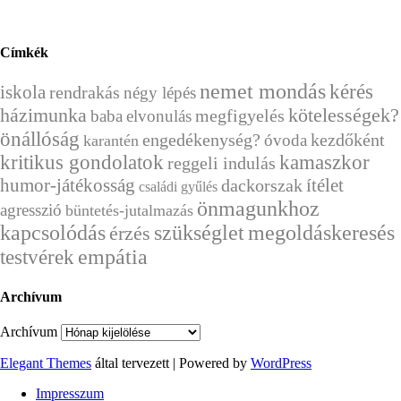
Címkék
nemet mondás
kérés
iskola
rendrakás
négy lépés
házimunka
kötelességek?
megfigyelés
baba
elvonulás
önállóság
engedékenység?
kezdőként
óvoda
karantén
kritikus gondolatok
kamaszkor
reggeli indulás
humor-játékosság
ítélet
dackorszak
családi gyűlés
önmagunkhoz
agresszió
büntetés-jutalmazás
kapcsolódás
szükséglet
megoldáskeresés
érzés
empátia
testvérek
Archívum
Archívum
Elegant Themes
által tervezett | Powered by
WordPress
Impresszum