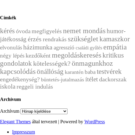
Címkék
kérés
nemet mondás
humor-
megfigyelés
óvoda
szükséglet
érzés
kamaszkor
játékosság
rendrakás
empátia
házimunka
elvonulás
agresszió
családi gyűlés
megoldáskeresés
kritikus
kezdőként
négy lépés
önmagunkhoz
gondolatok
kötelességek?
kapcsolódás
önállóság
testvérek
baba
karantén
ítélet
engedékenység?
dackorszak
büntetés-jutalmazás
iskola
reggeli indulás
Archívum
Archívum
Elegant Themes
által tervezett | Powered by
WordPress
Impresszum