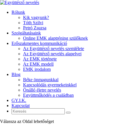
Rólunk
Kik vagyunk?
Tóth Szilvi
Petró Zsuzsa
Szolgáltatásaink
Online EMK alaptréning szülőknek
Erőszakmentes kommunikáció
Az Együttérző nevelés szemlélete
Az Együttérző nevelés alapelvei
Az EMK története
Az EMK modell
EMK irodalom
Blog
Béke önmagunkkal
Kapcsolódás gyermekeinkkel
Önálló életre nevelés
Együttműködés a családban
GY.I.K.
Kapcsolat
Válassza az Oldal lehetőséget