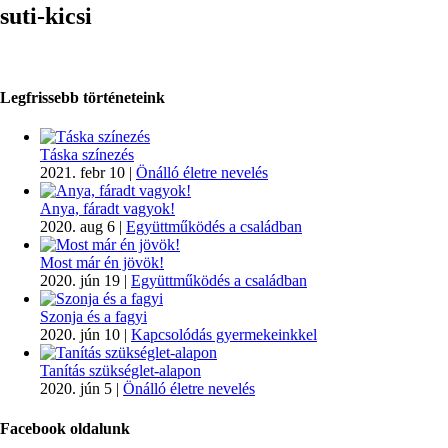
suti-kicsi
Legfrissebb történeteink
Táska színezés
2021. febr 10
|
Önálló életre nevelés
Anya, fáradt vagyok!
2020. aug 6
|
Együttműködés a családban
Most már én jövök!
2020. jún 19
|
Együttműködés a családban
Szonja és a fagyi
2020. jún 10
|
Kapcsolódás gyermekeinkkel
Tanítás szükséglet-alapon
2020. jún 5
|
Önálló életre nevelés
Facebook oldalunk