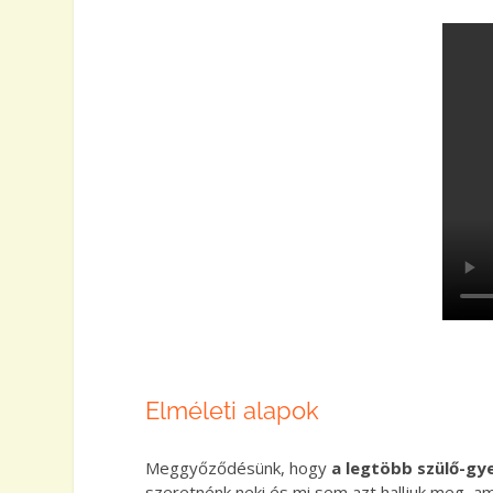
Elméleti alapok
Meggyőződésünk, hogy
a legtöbb szülő-gy
szeretnénk neki és mi sem azt halljuk meg, am