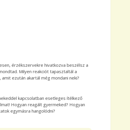
esen, érzékszervekre hivatkozva beszélsz a
ondtad. Milyen reakciót tapasztaltál a
, amit ezután akartál még mondani neki?
ekeddel kapcsolatban esetleges ítélkező
lkalmat! Hogyan reagált gyermeked? Hogyan
dtatok egymásra hangolódni?