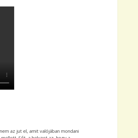
nem az jut el, amit valójában mondani
ellett. Sőt, a helyzet az, hogy a