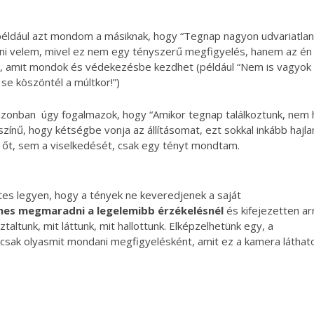
éldául azt mondom a másiknak, hogy “Tegnap nagyon udvariatlan 
ni velem, mivel ez nem egy tényszerű megfigyelés, hanem az én 
 amit mondok és védekezésbe kezdhet (például “Nem is vagyok u
 se köszöntél a múltkor!”)
zonban úgy fogalmazok, hogy “Amikor tegnap találkoztunk, nem h
színű, hogy kétségbe vonja az állításomat, ezt sokkal inkább haj
őt, sem a viselkedését, csak egy tényt mondtam.
es legyen, hogy a tények ne keveredjenek a saját
es megmaradni a legelemibb érzékelésnél
és kifejezetten ar
taltunk, mit láttunk, mit hallottunk. Elképzelhetünk egy, a
s csak olyasmit mondani megfigyelésként, amit ez a kamera láthat