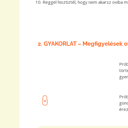
Reggel hisztiztél, hogy nem akarsz oviba m
2. GYAKORLAT – Megfigyelések o
Prób
tört
gyer
Prób
gond
érez