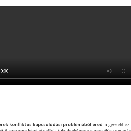
erek konfliktus kapcsolódási problémából ered
: a gyerekhez 
it ő szeretne közölni velünk, tulajdonképpen elbeszélünk egymás m