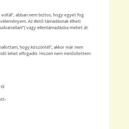
voltál”, abban nem biztos, hogy egyet fog
véleményem. Az illető támadásnak élheti
dvariatlan!”) vagy ellentámadásba mehet át
allottam, hogy köszöntél”, akkor már nem
landó lehet elfogadni. Hiszen nem minősítettem
ról
ott-