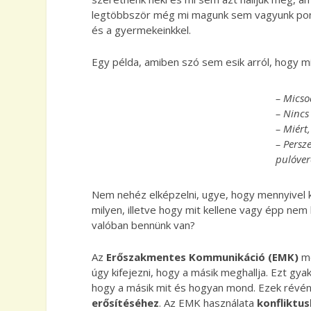
legtöbbször még mi magunk sem vagyunk ponto
és a gyermekeinkkel.
Egy példa, amiben szó sem esik arról, hogy mi
– Micso
– Nincs
– Miért
– Persze
pulóver
Nem nehéz elképzelni, ugye, hogy mennyivel 
milyen, illetve hogy mit kellene vagy épp nem
valóban bennünk van?
Az
Erőszakmentes Kommunikáció (EMK)
mó
úgy kifejezni, hogy a másik meghallja. Ezt gy
hogy a másik mit és hogyan mond. Ezek révé
erősítéséhez
. Az EMK használata
konfliktu