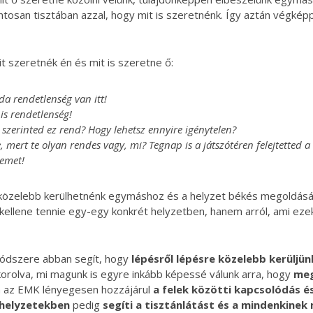
san tisztában azzal, hogy mit is szeretnénk. Így aztán végkép
t szeretnék én és mit is szeretne ő:
da rendetlenség van itt!
 is rendetlenség!
, szerinted ez rend? Hogy lehetsz ennyire igénytelen?
, mert te olyan rendes vagy, mi? Tegnap is a játszótéren felejtetted a
emet!
közelebb kerülhetnénk egymáshoz és a helyzet békés megoldásáh
 kellene tennie egy-egy konkrét helyzetben, hanem arról, ami ez
dszere abban segít, hogy
lépésről lépésre közelebb kerüljün
akorolva, mi magunk is egyre inkább képessé válunk arra, hogy
meg
n az EMK lényegesen hozzájárul
a felek közötti kapcsolódás é
shelyzetekben
pedig
segíti a tisztánlátást és a mindenkine