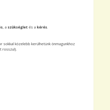
és
, a
szükséglet
és a
kérés
.
kor sokkal közelebb kerülhetünk önmagunkhoz
 rosszul).