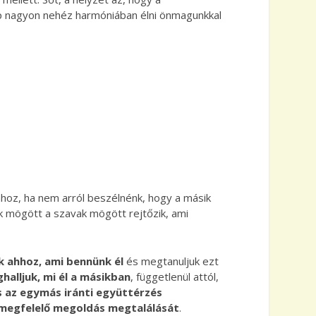
p nagyon nehéz harmóniában élni önmagunkkal
oz, ha nem arról beszélnénk, hogy a másik
ek mögött a szavak mögött rejtőzik, ami
k ahhoz, ami bennünk él
és megtanuljuk ezt
halljuk, mi él a másikban
, függetlenül attól,
s az egymás iránti együttérzés
k megfelelő megoldás megtalálását
.