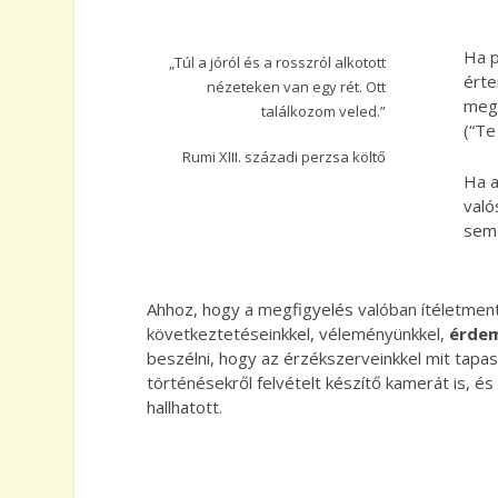
Ha p
„Túl a jóról és a rosszról alkotott
érte
nézeteken van egy rét. Ott
meg,
találkozom veled.”
(“Te
Rumi XIII. századi perzsa költő
Ha a
való
sem 
Ahhoz, hogy a megfigyelés valóban ítéletment
következtetéseinkkel, véleményünkkel,
érdem
beszélni, hogy az érzékszerveinkkel mit tapasz
történésekről felvételt készítő kamerát is, é
hallhatott.