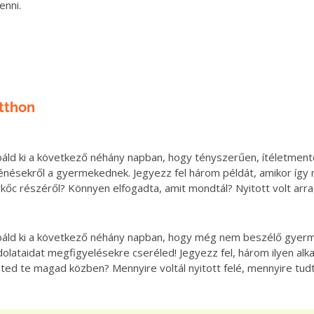
enni.
tthon
áld ki a következő néhány napban, hogy tényszerűen, ítéletment
énésekről a gyermekednek. Jegyezz fel három példát, amikor így m
kőc részéről? Könnyen elfogadta, amit mondtál? Nyitott volt arra
áld ki a következő néhány napban, hogy még nem beszélő gyerm
olataidat megfigyelésekre cseréled! Jegyezz fel, három ilyen a
ted te magad közben? Mennyire voltál nyitott felé, mennyire tu