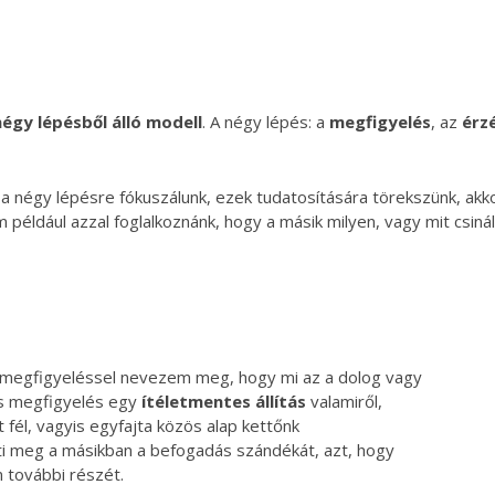
négy lépésből álló modell
. A négy lépés: a
megfigyelés
, az
érz
a négy lépésre fókuszálunk, ezek tudatosítására törekszünk, ak
például azzal foglalkoznánk, hogy a másik milyen, vagy mit csinált
A megfigyeléssel nevezem meg, hogy mi az a dolog vagy
-s megfigyelés egy
ítéletmentes állítás
valamiről,
t fél, vagyis egyfajta közös alap kettőnk
i meg a másikban a befogadás szándékát, azt, hogy
 további részét.