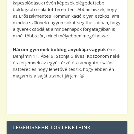
kapcsolódásuk révén képesek elégedettebb,
boldogabb családot teremteni. Abban hiszek, hogy
az Erőszakmentes Kommunikáció olyan eszköz, ami
minden szülőnek nagyon sokat segíthet abban, hogy
a gyerek csodáját a mindennapok forgatagában is
minél többször, minél mélyebben megélhesse.
Három gyermek boldog anyukája vagyok
én is:
Benjámin 11, Ábel 9, Szonja 6 éves. Köszönöm nekik
és férjemnek az együttérző és támogató családi
hátteret és hogy lehetővé teszik, hogy ebben én
magam is a saját utamat járjam. 🙂
LEGFRISSEBB TÖRTÉNETEINK