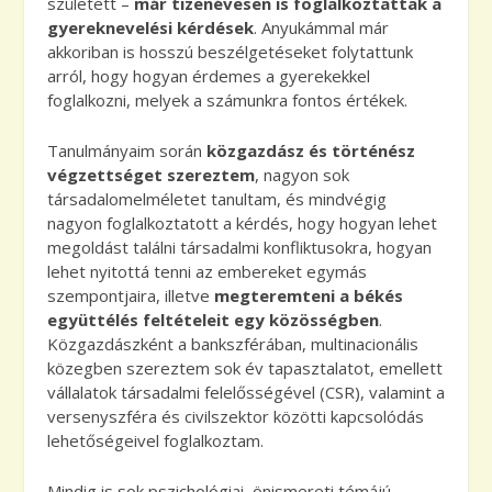
született –
már tizenévesen is foglalkoztattak a
gyereknevelési kérdések
. Anyukámmal már
akkoriban is hosszú beszélgetéseket folytattunk
arról, hogy hogyan érdemes a gyerekekkel
foglalkozni, melyek a számunkra fontos értékek.
Tanulmányaim során
közgazdász és történész
végzettséget szereztem
, nagyon sok
társadalomelméletet tanultam, és mindvégig
nagyon foglalkoztatott a kérdés, hogy hogyan lehet
megoldást találni társadalmi konfliktusokra, hogyan
lehet nyitottá tenni az embereket egymás
szempontjaira, illetve
megteremteni a békés
együttélés feltételeit egy közösségben
.
Közgazdászként a bankszférában, multinacionális
közegben szereztem sok év tapasztalatot, emellett
vállalatok társadalmi felelősségével (CSR), valamint a
versenyszféra és civilszektor közötti kapcsolódás
lehetőségeivel foglalkoztam.
Mindig is sok pszichológiai, önismereti témájú