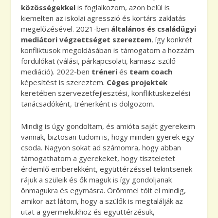
közösségekkel
is foglalkozom, azon belül is
kiemelten az iskolai agresszió és kortárs zaklatás
megelőzésével. 2021-ben
általános és családügyi
mediátori végzettséget szereztem
, így konkrét
konfliktusok megoldásában is támogatom a hozzám
fordulókat (válási, párkapcsolati, kamasz-szülő
mediáció). 2022-ben
tréneri
és
team coach
képesítést is szereztem.
Céges projektek
keretében szervezetfejlesztési, konfliktuskezelési
tanácsadóként, trénerként is dolgozom.
Mindig is úgy gondoltam, és amióta saját gyerekeim
vannak, biztosan tudom is, hogy minden gyerek egy
csoda. Nagyon sokat ad számomra, hogy abban
támogathatom a gyerekeket, hogy tiszteletet
érdemlő emberekként, együttérzéssel tekintsenek
rájuk a szüleik és ők maguk is így gondoljanak
önmagukra és egymásra. Örömmel tölt el mindig,
amikor azt látom, hogy a szülők is megtalálják az
utat a gyermekükhöz és együttérzésük,