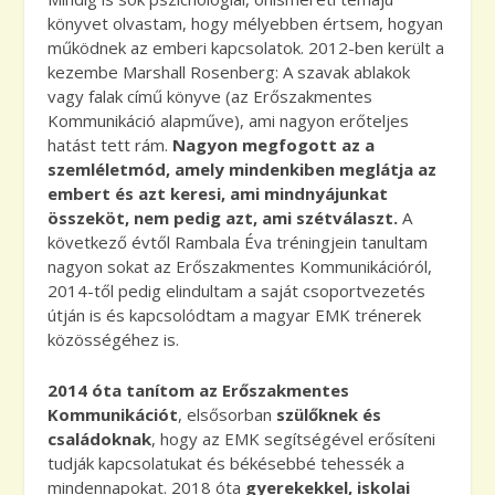
könyvet olvastam, hogy mélyebben értsem, hogyan
működnek az emberi kapcsolatok. 2012-ben került
a
kezembe Marshall Rosenberg: A szavak ablakok
vagy falak című könyve (az Erőszakmentes
Kommunikáció alapműve), ami nagyon erőteljes
hatást tett rám.
Nagyon megfogott az a
szemléletmód, amely mindenkiben meglátja az
embert és azt keresi, ami mindnyájunkat
összeköt, nem pedig azt, ami szétválaszt.
A
következő évtől Rambala Éva tréningjein tanultam
nagyon sokat az Erőszakmentes Kommunikációról,
2014-től pedig elindultam a saját csoportvezetés
útján is és kapcsolódtam a magyar EMK trénerek
közösségéhez is.
2014 óta tanítom az Erőszakmentes
Kommunikációt
, elsősorban
szülőknek és
családoknak
, hogy az EMK segítségével erősíteni
tudják kapcsolatukat és békésebbé tehessék a
mindennapokat. 2018 óta
gyerekekkel, iskolai