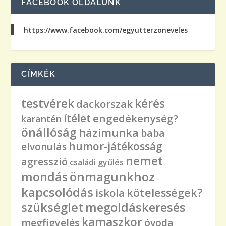
FACEBOOK OLDALUNK
https://www.facebook.com/egyutterzoneveles
CÍMKÉK
kérés
testvérek
dackorszak
ítélet
engedékenység?
karantén
önállóság
házimunka
baba
humor-játékosság
elvonulás
nemet
agresszió
családi gyűlés
önmagunkhoz
mondás
kapcsolódás
kötelességek?
iskola
szükséglet
megoldáskeresés
kamaszkor
megfigyelés
óvoda