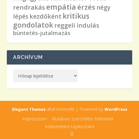
empátia
érzés
rendrakás
négy
kritikus
kezdőként
lépés
gondolatok
reggeli indulás
büntetés-jutalmazás
ARCHÍVUM
által tervezett | Powered by
Elegant Themes
WordPress
Impresszum
Általános Szerződési Feltételek
Adatvédelmi tájékoztató