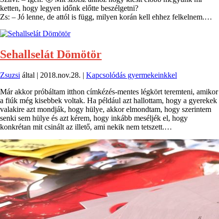
ketten, hogy legyen időnk előtte beszélgetni?
Zs: – Jó lenne, de attól is függ, milyen korán kell ehhez felkelnem.…
Sehallselát Dömötör
Zsuzsi
által |
2018.nov.28.
|
Kapcsolódás gyermekeinkkel
Már akkor próbáltam itthon címkézés-mentes légkört teremteni, amikor
a fiúk még kisebbek voltak. Ha például azt hallottam, hogy a gyerekek
valakire azt mondják, hogy hülye, akkor elmondtam, hogy szerintem
senki sem hülye és azt kérem, hogy inkább meséljék el, hogy
konkrétan mit csinált az illető, ami nekik nem tetszett.…