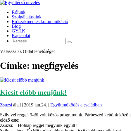
Rólunk
Szolgáltatásaink
Erőszakmentes kommunikáció
Blog
GY.I.K.
Kapcsolat
Válassza az Oldal lehetőséget
Címke:
megfigyelés
Kicsit előbb menjünk!
Zsuzsi
által |
2019.jan.24.
|
Együttműködés a családban
Szilvivel reggel 9-től volt közös programunk. Párbeszéd kettőnk között
előző este:
Zsuzsi: – Holnap reggel megyünk együtt?
Szilvi: – Igen. 🙂 Mit szólsz ahhoz hogy kicsit előbb megyünk mi