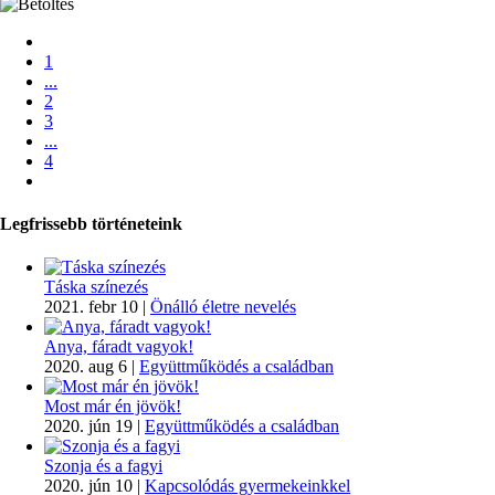
1
...
2
3
...
4
Legfrissebb történeteink
Táska színezés
2021. febr 10
|
Önálló életre nevelés
Anya, fáradt vagyok!
2020. aug 6
|
Együttműködés a családban
Most már én jövök!
2020. jún 19
|
Együttműködés a családban
Szonja és a fagyi
2020. jún 10
|
Kapcsolódás gyermekeinkkel