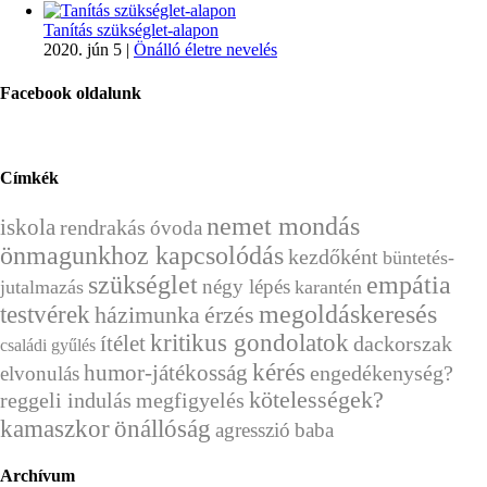
Tanítás szükséglet-alapon
2020. jún 5
|
Önálló életre nevelés
Facebook oldalunk
Címkék
nemet mondás
iskola
rendrakás
óvoda
önmagunkhoz kapcsolódás
kezdőként
büntetés-
szükséglet
empátia
négy lépés
jutalmazás
karantén
megoldáskeresés
testvérek
házimunka
érzés
kritikus gondolatok
ítélet
dackorszak
családi gyűlés
kérés
humor-játékosság
engedékenység?
elvonulás
kötelességek?
reggeli indulás
megfigyelés
önállóság
kamaszkor
agresszió
baba
Archívum