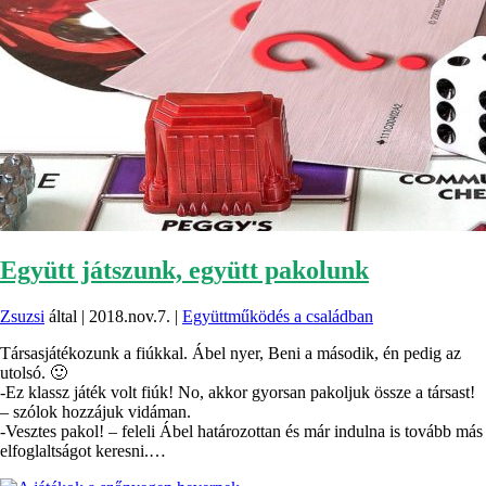
Együtt játszunk, együtt pakolunk
Zsuzsi
által |
2018.nov.7.
|
Együttműködés a családban
Társasjátékozunk a fiúkkal. Ábel nyer, Beni a második, én pedig az
utolsó. 🙂
-Ez klassz játék volt fiúk! No, akkor gyorsan pakoljuk össze a társast!
– szólok hozzájuk vidáman.
-Vesztes pakol! – feleli Ábel határozottan és már indulna is tovább más
elfoglaltságot keresni.…