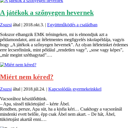
A játékok a szőnyegen hevernek
Zsuzsi
által |
2018.okt.3.
|
Együttműködés a családban
Sokszor elhangzik EMK tréningeken, mi is elmondjuk azt a
példamondatot, ami az ítéletmentes megfigyelés iskolapéldája, vagyis
hogy „A játékok a szőnyegen hevernek”. Az olyan ítéleteinket érdemes
erre lecserélnünk, mint például „rendetlen vagy”, „sose vagy képes”,
„már megint széthagytad”.…
Miért nem kéred?
Zsuzsi
által |
2018.júl.24.
|
Kapcsolódás gyermekeinkkel
Vacsorához készülődtünk.
– Apa, süssél tükörtojást! – kérte Ábel.
Rendben, persze, Apa süt, ha a kisfia kéri… Csakhogy a vacsoránál
mindenki evett belőle, épp csak Ábel nem akart. – De hát, Ábel,
tükörtojást akartál enni.…