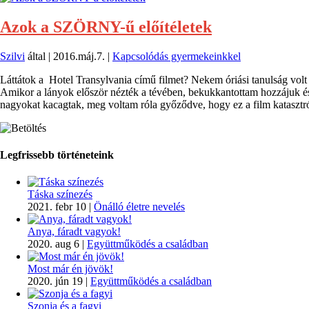
Azok a SZÖRNY-ű előítéletek
Szilvi
által |
2016.máj.7.
|
Kapcsolódás gyermekeinkkel
Láttátok a Hotel Transylvania című filmet? Nekem óriási tanulság volt a
Amikor a lányok először nézték a tévében, bekukkantottam hozzájuk é
nagyokat kacagtak, meg voltam róla győződve, hogy ez a film kataszt
Legfrissebb történeteink
Táska színezés
2021. febr 10
|
Önálló életre nevelés
Anya, fáradt vagyok!
2020. aug 6
|
Együttműködés a családban
Most már én jövök!
2020. jún 19
|
Együttműködés a családban
Szonja és a fagyi