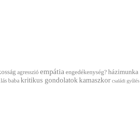
empátia
házimunka
kosság
engedékenység?
agresszió
kritikus gondolatok
kamaszkor
lás
baba
családi gyűlés