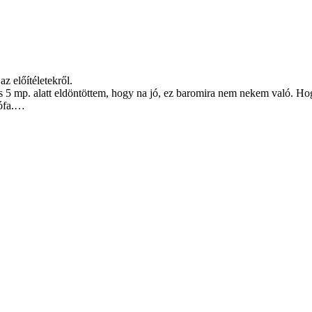
z előítéletekről.
s 5 mp. alatt eldöntöttem, hogy na jó, ez baromira nem nekem való. 
rófa.…