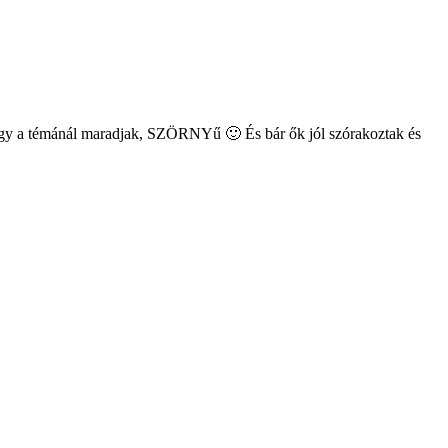
Hogy a témánál maradjak, SZÖRNYű 🙂 És bár ők jól szórakoztak és