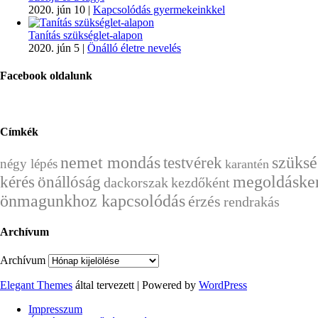
2020. jún 10
|
Kapcsolódás gyermekeinkkel
Tanítás szükséglet-alapon
2020. jún 5
|
Önálló életre nevelés
Facebook oldalunk
Címkék
nemet mondás
szüksé
testvérek
négy lépés
karantén
kérés
önállóság
megoldáske
dackorszak
kezdőként
önmagunkhoz kapcsolódás
érzés
rendrakás
Archívum
Archívum
Elegant Themes
által tervezett | Powered by
WordPress
Impresszum