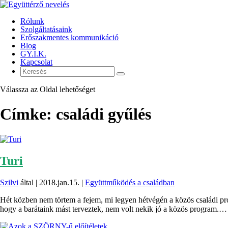
Rólunk
Szolgáltatásaink
Erőszakmentes kommunikáció
Blog
GY.I.K.
Kapcsolat
Válassza az Oldal lehetőséget
Címke:
családi gyűlés
Turi
Szilvi
által |
2018.jan.15.
|
Együttműködés a családban
Hét közben nem törtem a fejem, mi legyen hétvégén a közös családi pr
hogy a barátaink mást terveztek, nem volt nekik jó a közös program.…