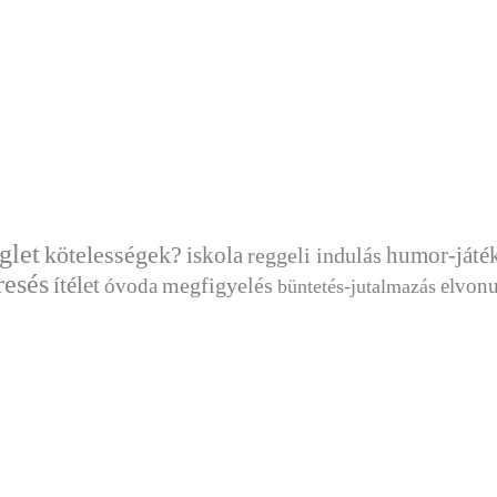
glet
kötelességek?
humor-játé
iskola
reggeli indulás
resés
ítélet
megfigyelés
óvoda
elvonu
büntetés-jutalmazás