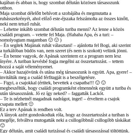
kajában és abban is, hogy szombat délután közösen társasozunk
otthon.
Maja szombat délelőtt behívott a szobájába és megmutatta a
ruhásszekrényét, ahol előző este-éjszaka felszámolta az összes kinőtt,
neki nem tetsző ruhát.
– Lehetne inkább szombat délután turiba menni? Az lenne a közös
családi program. – vetette fel Maja. (Hahaha Apa, és a turi: –
somolyogtam magamban 🙂 🙂 )
– Én segítek Majának ruhát választani! – ajánlotta fel Bogi, aki szerint
a turkálóban büdös van, nem szeret (és nem is szokott) velünk jönni.
– Én benne vagyok, de Apának szerintem ez a program nem lesz
ínyére. A turiban kevésbé fogja megélni az összetartozást. – tettem
hozzá a saját véleményemet.
– Akkor hazajövünk és utána még társasozunk is együtt. Apa, gyere! –
invitálták meg a család férfitagját is a beszélgetésre.
– Figyi, a csajokkal (értitek, bevettek a csapatba!!! 🙂 🙂
megbeszéltük, hogy családi programként elmennénk együtt a turiba és
után társasoznánk. Jó ez így neked? – faggatták Lackót.
– Te is nézhetnél magadnak nadrágot, inget! – érveltem a csajok
csapata mellett 🙂
Ez a terv Apának is rendben volt.
A lányok azért gondoskodtak róla, hogy az összetartozást a turiban is
megélje, felváltva mutogatták neki a csillogóbbnál csillogóbb táskákat
🙂
Egy délután, amit családi turizással és családi társasozással töltöttünk.