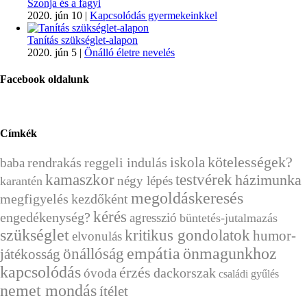
Szonja és a fagyi
2020. jún 10
|
Kapcsolódás gyermekeinkkel
Tanítás szükséglet-alapon
2020. jún 5
|
Önálló életre nevelés
Facebook oldalunk
Címkék
kötelességek?
rendrakás
reggeli indulás
iskola
baba
kamaszkor
testvérek
házimunka
négy lépés
karantén
megoldáskeresés
megfigyelés
kezdőként
kérés
engedékenység?
agresszió
büntetés-jutalmazás
szükséglet
kritikus gondolatok
humor-
elvonulás
önállóság
empátia
önmagunkhoz
játékosság
kapcsolódás
érzés
dackorszak
óvoda
családi gyűlés
nemet mondás
ítélet