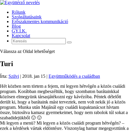
Rólunk
Szolgáltatásaink
Erőszakmentes kommunikáció
Blog
GY.I.K.
Kapcsolat
Válassza az Oldal lehetőséget
Turi
Írta:
Szilvi
|
2018. jan 15
|
Együttműködés a családban
Hét közben nem törtem a fejem, mi legyen hétvégén a közös családi
program. Korábban megbeszéltük, hogy szombaton barátainkkal
közösen elmegyünk társasjátékozni egy kávézóba. Péntek délelőtt
derült ki, hogy a barátaink mást terveztek, nem volt nekik jó a közös
program. Munka után Majánál egy családi kupaktanácsot hívtam
össze, biztosítva kamasz gyermekeimet, hogy nem rabolok túl sokat a
szabadidejükből 🙂 🙂
Mi legyen a menü? Mi legyen a közös családi program hétvégén? –
ezek a kérdések vártak eldöntésre. Viszonylag hamar megegyeztünk a