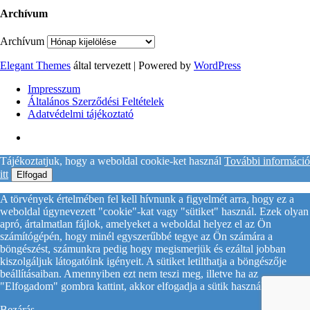
Archívum
Archívum
Elegant Themes
által tervezett | Powered by
WordPress
Impresszum
Általános Szerződési Feltételek
Adatvédelmi tájékoztató
Tájékoztatjuk, hogy a weboldal cookie-ket használ
További információ
itt
Elfogad
A törvények értelmében fel kell hívnunk a figyelmét arra, hogy ez a
weboldal úgynevezett "cookie"-kat vagy "sütiket" használ. Ezek olyan
apró, ártalmatlan fájlok, amelyeket a weboldal helyez el az Ön
számítógépén, hogy minél egyszerűbbé tegye az Ön számára a
böngészést, számunkra pedig hogy megismerjük és ezáltal jobban
kiszolgáljuk látogatóink igényeit. A sütiket letilthatja a böngészője
beállításaiban. Amennyiben ezt nem teszi meg, illetve ha az
"Elfogadom" gombra kattint, akkor elfogadja a sütik használatát.
Bezárás