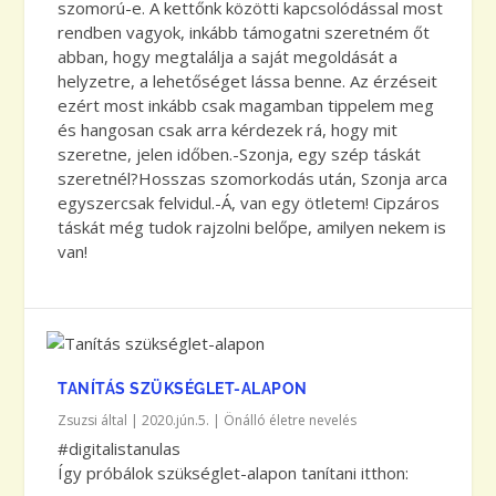
szomorú-e. A kettőnk közötti kapcsolódással most
rendben vagyok, inkább támogatni szeretném őt
abban, hogy megtalálja a saját megoldását a
helyzetre, a lehetőséget lássa benne. Az érzéseit
ezért most inkább csak magamban tippelem meg
és hangosan csak arra kérdezek rá, hogy mit
szeretne, jelen időben.-Szonja, egy szép táskát
szeretnél?Hosszas szomorkodás után, Szonja arca
egyszercsak felvidul.-Á, van egy ötletem! Cipzáros
táskát még tudok rajzolni belőpe, amilyen nekem is
van!
TANÍTÁS SZÜKSÉGLET-ALAPON
Zsuzsi
által |
2020.jún.5.
|
Önálló életre nevelés
#digitalistanulas
Így próbálok szükséglet-alapon tanítani itthon: