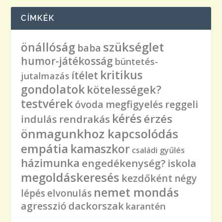
CÍMKÉK
önállóság
szükséglet
baba
humor-játékosság
büntetés-
kritikus
ítélet
jutalmazás
gondolatok
kötelességek?
testvérek
óvoda
megfigyelés
reggeli
kérés
érzés
rendrakás
indulás
önmagunkhoz kapcsolódás
empátia
kamaszkor
családi gyűlés
házimunka
engedékenység?
iskola
megoldáskeresés
kezdőként
négy
nemet mondás
lépés
elvonulás
agresszió
dackorszak
karantén