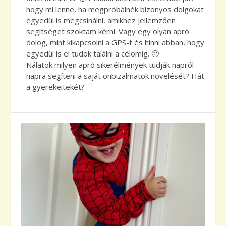
hogy mi lenne, ha megpróbálnék bizonyos dolgokat
egyedül is megcsinálni, amikhez jellemzően
segítséget szoktam kérni. Vagy egy olyan apró
dolog, mint kikapcsolni a GPS-t és hinni abban, hogy
egyedül is el tudok találni a célomig. 🙂
Nálatok milyen apró sikerélmények tudják napról
napra segíteni a saját önbizalmatok növelését? Hát
a gyerekeitekét?