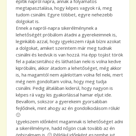
építik napról napra, annak a folyamatos
megtapasztalása, hogy képes vagyok rá, meg
tudom csinálni. Egyre többet, egyre nehezebb
dolgokat is.
Ennek a napról-napra sikerélménynek a
lehetőségét próbálom átadni a gyerekeimnek is,
leginkább azzal, hogy igyekszem rájuk bízni azokat
a dolgokat, amiket szerintem már meg tudnak
csinálni és kedvük is van hozzá. Ha épp tojást török
fel a palacsintához és láthatóan neki is volna kedve
kipróbálni, akkor átadom a lehetőséget, még akkor
is, ha magamtól nem ajánlottam volna fel neki, mert
még nem gondoltam volna, hogy meg tudja
csinálni. Pedig általában kiderül, hogy nagyon is
képes rá vagy kis gyakorlással hamar eljut ide.
Bevallom, sokszor a gyerekeim gyorsabban
fejlődnek, mint ahogy az én gondolkodásom róluk!
🙂
Igyekszem időnként magamnak is lehetőséget adni
a sikerélményre, hadd nőjjön csak tovább az én
önbizalmam is. 🙂 Például időnként eszembe jut,