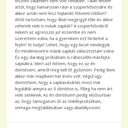
viszont valamiért nem volt rendben. Talán féltem
attól, hogy hamarosan ráun a szuperhősösdire és
akkor aztán nem lesz hajlandó fölvenni többet?
Attól tartottam, hogy Ábel megirigyli tőle és akkor
vehetek neki is másik sapkát? A szuperhősökről
nekem az agresszió jut eszembe és nem
szerettem volna, ha a gyerekem ezt hirdetné a
fején? Ki tudja? Lehet, hogy egy kicsit mindegyik.
Én mindenesetre másik sapkát választottam volna.
És egy darabig próbáltam is rábeszélni másfajta
sapkákra. Mert azt hittem, hogy ez az én
döntésem, amiről meg kell őt győznöm. Pedig Beni
akkor már majdnem hat éves volt. Végül úgy
döntöttem, hogy a sapkavásárlás most már
legalább annyira az ő döntése is, főleg ha nem árt
vele senkinek. Az én döntésem pedig elsősorban
az, hogy támogatom őt az önkifejezésében,
önmaga megtalálásában vagy akadályozom.