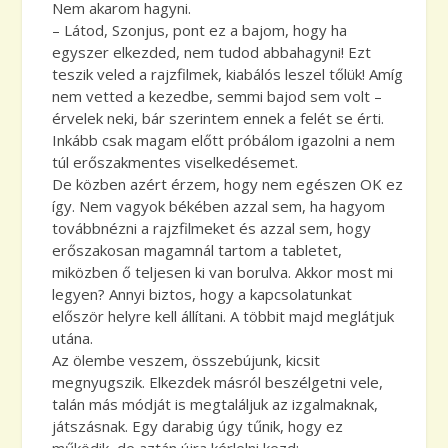
Nem akarom hagyni.
– Látod, Szonjus, pont ez a bajom, hogy ha
egyszer elkezded, nem tudod abbahagyni! Ezt
teszik veled a rajzfilmek, kiabálós leszel tőlük! Amíg
nem vetted a kezedbe, semmi bajod sem volt –
érvelek neki, bár szerintem ennek a felét se érti.
Inkább csak magam előtt próbálom igazolni a nem
túl erőszakmentes viselkedésemet.
De közben azért érzem, hogy nem egészen OK ez
így. Nem vagyok békében azzal sem, ha hagyom
továbbnézni a rajzfilmeket és azzal sem, hogy
erőszakosan magamnál tartom a tabletet,
miközben ő teljesen ki van borulva. Akkor most mi
legyen? Annyi biztos, hogy a kapcsolatunkat
először helyre kell állítani. A többit majd meglátjuk
utána.
Az ölembe veszem, összebújunk, kicsit
megnyugszik. Elkezdek másról beszélgetni vele,
talán más módját is megtaláljuk az izgalmaknak,
játszásnak. Egy darabig úgy tűnik, hogy ez
működik, de aztán újra kérlelni kezd: