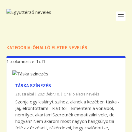
KATEGÓRIA:
ÖNÁLLÓ ÉLETRE NEVELÉS
TÁSKA SZÍNEZÉS
Zsuzsi
által |
2021.febr.10.
|
Önálló életre nevelés
Szonja egy kislányt színez, akinek a kezében táska.-
Jaj, elrontottam! – kiált föl – kimentem a vonalból,
nem ilyet akartam!Szeretnék empatizálni vele, de
hogyan? Nem akarom most nagyon hangsúlyozni
felé az érzéseit, rákérdezni, hogy csalódott-e,