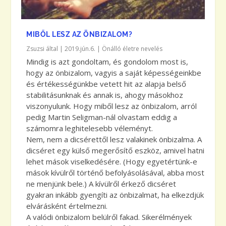
MIBŐL LESZ AZ ÖNBIZALOM?
Zsuzsi
által |
2019.jún.6.
|
Önálló életre nevelés
Mindig is azt gondoltam, és gondolom most is,
hogy az önbizalom, vagyis a saját képességeinkbe
és értékességünkbe vetett hit az alapja belső
stabilitásunknak és annak is, ahogy másokhoz
viszonyulunk. Hogy miből lesz az önbizalom, arról
pedig Martin Seligman-nál olvastam eddig a
számomra leghitelesebb véleményt.
Nem, nem a dicsérettől lesz valakinek önbizalma. A
dicséret egy külső megerősítő eszköz, amivel hatni
lehet mások viselkedésére. (Hogy egyetértünk-e
mások kívülről történő befolyásolásával, abba most
ne menjünk bele.) A kívülről érkező dicséret
gyakran inkább gyengíti az önbizalmat, ha elkezdjük
elvárásként értelmezni.
A valódi önbizalom belülről fakad. Sikerélmények