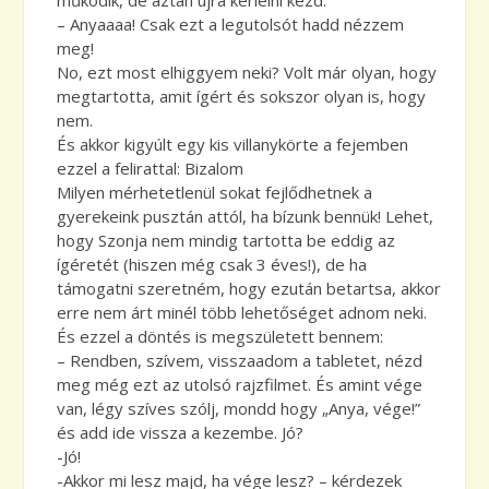
– Anyaaaa! Csak ezt a legutolsót hadd nézzem
meg!
No, ezt most elhiggyem neki? Volt már olyan, hogy
megtartotta, amit ígért és sokszor olyan is, hogy
nem.
És akkor kigyúlt egy kis villanykörte a fejemben
ezzel a felirattal: Bizalom
Milyen mérhetetlenül sokat fejlődhetnek a
gyerekeink pusztán attól, ha bízunk bennük! Lehet,
hogy Szonja nem mindig tartotta be eddig az
ígéretét (hiszen még csak 3 éves!), de ha
támogatni szeretném, hogy ezután betartsa, akkor
erre nem árt minél több lehetőséget adnom neki.
És ezzel a döntés is megszületett bennem:
– Rendben, szívem, visszaadom a tabletet, nézd
meg még ezt az utolsó rajzfilmet. És amint vége
van, légy szíves szólj, mondd hogy „Anya, vége!”
és add ide vissza a kezembe. Jó?
-Jó!
-Akkor mi lesz majd, ha vége lesz? – kérdezek