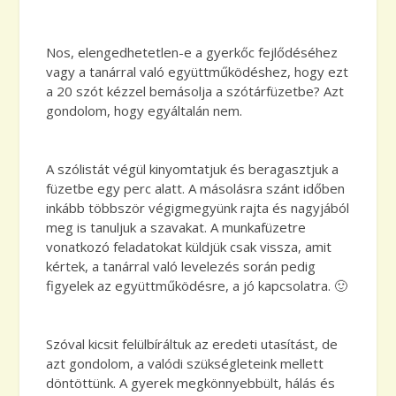
Nos, elengedhetetlen-e a gyerkőc fejlődéséhez
vagy a tanárral való együttműködéshez, hogy ezt
a 20 szót kézzel bemásolja a szótárfüzetbe? Azt
gondolom, hogy egyáltalán nem.
A szólistát végül kinyomtatjuk és beragasztjuk a
füzetbe egy perc alatt. A másolásra szánt időben
inkább többször végigmegyünk rajta és nagyjából
meg is tanuljuk a szavakat. A munkafüzetre
vonatkozó feladatokat küldjük csak vissza, amit
kértek, a tanárral való levelezés során pedig
figyelek az együttműködésre, a jó kapcsolatra. 🙂
Szóval kicsit felülbíráltuk az eredeti utasítást, de
azt gondolom, a valódi szükségleteink mellett
döntöttünk. A gyerek megkönnyebbült, hálás és