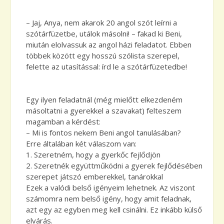
– Jaj, Anya, nem akarok 20 angol szót leírni a
szótárfüzetbe, utálok másolni! – fakad ki Beni,
miután elolvassuk az angol házi feladatot. Ebben
többek között egy hosszú szólista szerepel,
felette az utasítással: írd le a szótárfüzetedbe!
Egy ilyen feladatnál (még mielőtt elkezdeném
másoltatni a gyerekkel a szavakat) felteszem
magamban a kérdést:
– Mi is fontos nekem Beni angol tanulásában?
Erre általában két válaszom van:
1. Szeretném, hogy a gyerkőc fejlődjön
2. Szeretnék együttműködni a gyerek fejlődésében
szerepet játszó emberekkel, tanárokkal
Ezek a valódi belső igényeim lehetnek. Az viszont
számomra nem belső igény, hogy amit feladnak,
azt egy az egyben meg kell csinálni. Ez inkább külső
elvárás.