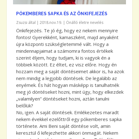
PÓKEMBERES SAPKA ÉS AZ ÖNKIFEJEZÉS
Zsuzsi
által |
2018.nov.19.
|
Önálló életre nevelés
Önkifejezés. Te jó ég, hogy ez nekem mennyire
fontos! Gyerekként, kamaszként, majd anyaként
újra központi szükségletemmé vált. Hogy a
mindennapjaimat a számomra fontos értékek
szerint éljem, hogy tudjam, ki is vagyok én a
többiek között. Ez éltet, ez visz előre. Hogy én
hozzam meg a saját döntéseimet akkor is, ha azok
nem mindig a legjobb döntések. De legalább az
enyémek. És hát hogyan másképp is tanulhatnék
meg jó döntéseket hozni, mint úgy, hogy elkezdek
„valamilyen” döntéseket hozni, aztán tanulni
belőlük?
No, igen. A saját döntések. Emlékezetes maradt
nekem évekkel ezelőttről egy pókemberes sapka
története. Ami Beni saját döntése volt, amin
keresztül ő kifejezhette akkori önmagát. Nekem