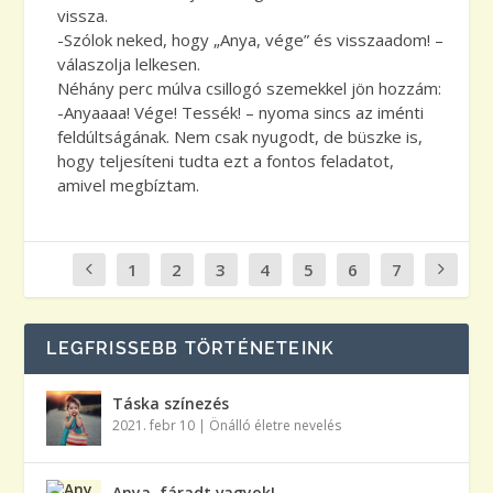
vissza.
-Szólok neked, hogy „Anya, vége” és visszaadom! –
válaszolja lelkesen.
Néhány perc múlva csillogó szemekkel jön hozzám:
-Anyaaaa! Vége! Tessék! – nyoma sincs az iménti
feldúltságának. Nem csak nyugodt, de büszke is,
hogy teljesíteni tudta ezt a fontos feladatot,
amivel megbíztam.
1
2
3
4
5
6
7
LEGFRISSEBB TÖRTÉNETEINK
Táska színezés
2021. febr 10
|
Önálló életre nevelés
Anya, fáradt vagyok!