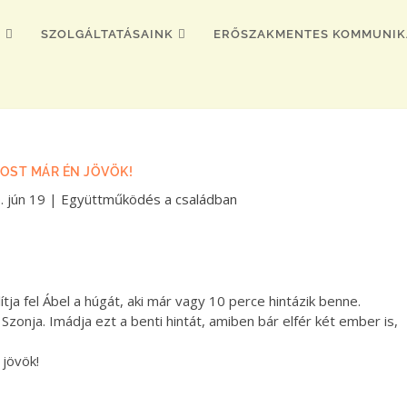
K
SZOLGÁLTATÁSAINK
ERŐSZAKMENTES KOMMUNIK
OST MÁR ÉN JÖVÖK!
. jún 19
|
Együttműködés a családban
tja fel Ábel a húgát, aki már vagy 10 perce hintázik benne.
Szonja. Imádja ezt a benti hintát, amiben bár elfér két ember is,
 jövök!