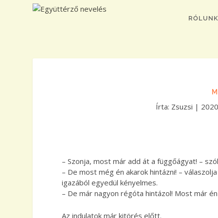
RÓLUN
M
Írta:
Zsuzsi
|
2020
– Szonja, most már add át a függőágyat! – szólí
– De most még én akarok hintázni! – válaszolja 
igazából egyedül kényelmes.
– De már nagyon régóta hintázol! Most már én
Az indulatok már kitörés előtt.