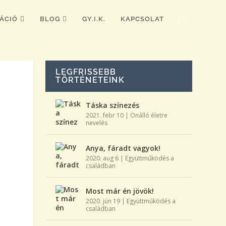
ÁCIÓ
BLOG
GY.I.K.
KAPCSOLAT
LEGFRISSEBB
TÖRTÉNETEINK
Táska színezés
2021. febr 10
|
Önálló életre
nevelés
Anya, fáradt vagyok!
2020. aug 6
|
Együttműködés a
családban
Most már én jövök!
2020. jún 19
|
Együttműködés a
családban