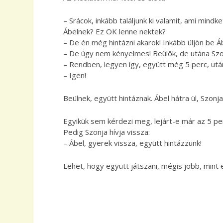
– Srácok, inkább találjunk ki valamit, ami mind
Ábelnek? Ez OK lenne nektek?
– De én még hintázni akarok! Inkább üljön be Áb
– De úgy nem kényelmes! Beülök, de utána Szonj
– Rendben, legyen így, együtt még 5 perc, utána
– Igen!
Beülnek, együtt hintáznak. Ábel hátra ül, Szonja
Egyikük sem kérdezi meg, lejárt-e már az 5 per
Pedig Szonja hívja vissza:
– Ábel, gyerek vissza, együtt hintázzunk!
Lehet, hogy együtt játszani, mégis jobb, mint 