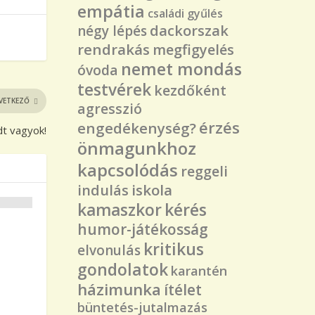
empátia
családi gyűlés
dackorszak
négy lépés
rendrakás
megfigyelés
nemet mondás
óvoda
testvérek
kezdőként
VETKEZŐ
agresszió
érzés
engedékenység?
dt vagyok!
önmagunkhoz
kapcsolódás
reggeli
iskola
indulás
kérés
kamaszkor
humor-játékosság
kritikus
elvonulás
gondolatok
karantén
házimunka
ítélet
büntetés-jutalmazás