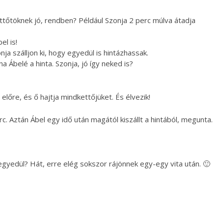
kettőtöknek jó, rendben? Például Szonja 2 perc múlva átadja
el is!
a szálljon ki, hogy egyedül is hintázhassak.
 Ábelé a hinta. Szonja, jó így neked is?
 előre, és ő hajtja mindkettőjüket. És élvezik!
c. Aztán Ábel egy idő után magától kiszállt a hintából, megunta.
egyedül? Hát, erre elég sokszor rájönnek egy-egy vita után. 🙂