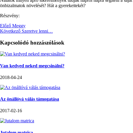
Nálatok milyen apró sikerélmények tudják napról napra segíteni a saját
önbizalmatok növelését? Hát a gyerekeitekét?
Részvény:
Előző
Meggy
Következő
Szeretve lenni…
Kapcsolódó hozzászólások
Van kedved neked megcsinálni?
2018-04-24
Az önállóvá válás támogatása
2017-02-16
Jutalom matrica