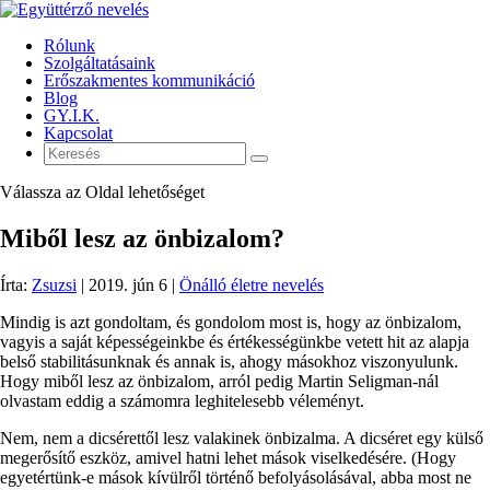
Rólunk
Szolgáltatásaink
Erőszakmentes kommunikáció
Blog
GY.I.K.
Kapcsolat
Válassza az Oldal lehetőséget
Miből lesz az önbizalom?
Írta:
Zsuzsi
|
2019. jún 6
|
Önálló életre nevelés
Mindig is azt gondoltam, és gondolom most is, hogy az önbizalom,
vagyis a saját képességeinkbe és értékességünkbe vetett hit az alapja
belső stabilitásunknak és annak is, ahogy másokhoz viszonyulunk.
Hogy miből lesz az önbizalom, arról pedig Martin Seligman-nál
olvastam eddig a számomra leghitelesebb véleményt.
Nem, nem a dicsérettől lesz valakinek önbizalma. A dicséret egy külső
megerősítő eszköz, amivel hatni lehet mások viselkedésére. (Hogy
egyetértünk-e mások kívülről történő befolyásolásával, abba most ne