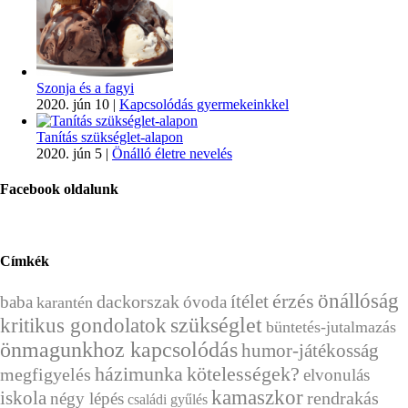
Szonja és a fagyi
2020. jún 10
|
Kapcsolódás gyermekeinkkel
Tanítás szükséglet-alapon
2020. jún 5
|
Önálló életre nevelés
Facebook oldalunk
Címkék
önállóság
érzés
ítélet
dackorszak
baba
óvoda
karantén
szükséglet
kritikus gondolatok
büntetés-jutalmazás
önmagunkhoz kapcsolódás
humor-játékosság
házimunka
kötelességek?
megfigyelés
elvonulás
kamaszkor
iskola
rendrakás
négy lépés
családi gyűlés