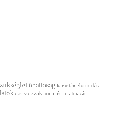
szükséglet
önállóság
elvonulás
karantén
latok
dackorszak
büntetés-jutalmazás