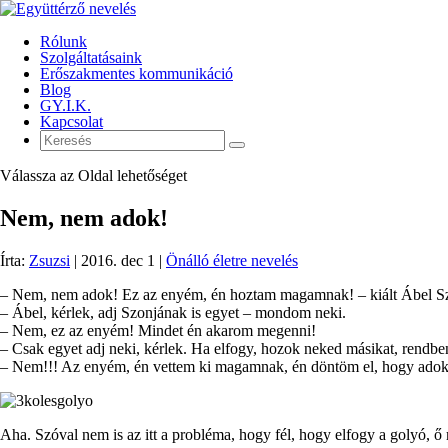
Rólunk
Szolgáltatásaink
Erőszakmentes kommunikáció
Blog
GY.I.K.
Kapcsolat
Válassza az Oldal lehetőséget
Nem, nem adok!
Írta:
Zsuzsi
|
2016. dec 1
|
Önálló életre nevelés
– Nem, nem adok! Ez az enyém, én hoztam magamnak! – kiált Ábel Szonj
– Ábel, kérlek, adj Szonjának is egyet – mondom neki.
– Nem, ez az enyém! Mindet én akarom megenni!
– Csak egyet adj neki, kérlek. Ha elfogy, hozok neked másikat, rendbe
– Nem!!! Az enyém, én vettem ki magamnak, én döntöm el, hogy adok
Aha. Szóval nem is az itt a probléma, hogy fél, hogy elfogy a golyó, 