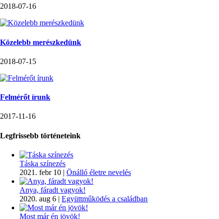
2018-07-16
Közelebb merészkedünk
2018-07-15
Felmérőt írunk
2017-11-16
Legfrissebb történeteink
Táska színezés
2021. febr 10
|
Önálló életre nevelés
Anya, fáradt vagyok!
2020. aug 6
|
Együttműködés a családban
Most már én jövök!