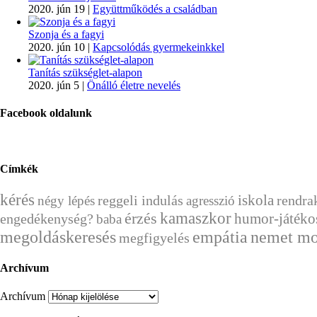
2020. jún 19
|
Együttműködés a családban
Szonja és a fagyi
2020. jún 10
|
Kapcsolódás gyermekeinkkel
Tanítás szükséglet-alapon
2020. jún 5
|
Önálló életre nevelés
Facebook oldalunk
Címkék
kérés
reggeli indulás
iskola
rendra
négy lépés
agresszió
érzés
kamaszkor
humor-játéko
engedékenység?
baba
megoldáskeresés
empátia
nemet mo
megfigyelés
Archívum
Archívum