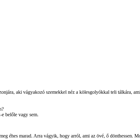
ára, aki vágyakozó szemekkel néz a kölesgolyókkal teli tálkára, amit
n?
-e belőle vagy sem.
ő meg éhes marad. Arra vágyik, hogy arról, ami az övé, ő dönthessen. M