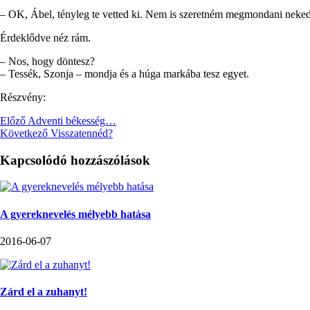
– OK, Ábel, tényleg te vetted ki. Nem is szeretném megmondani neked, 
Érdeklődve néz rám.
– Nos, hogy döntesz?
– Tessék, Szonja – mondja és a húga markába tesz egyet.
Részvény:
Előző
Adventi békesség…
Következő
Visszatennéd?
Kapcsolódó hozzászólások
A gyereknevelés mélyebb hatása
2016-06-07
Zárd el a zuhanyt!