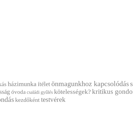
önmagunkhoz kapcsolódás
házimunka
ítélet
kás
kritikus gondo
sság
kötelességek?
óvoda
családi gyűlés
ndás
testvérek
kezdőként