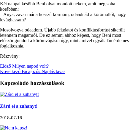
Két nappal később Beni olyat mondott nekem, amit még soha
korábban:
– Anya, zavar már a hosszú körmöm, odaadnád a körömollót, hogy
levághassam?
Mosolyogva odaadom. Újabb feladatot és konfliktusforrást sikerült
letennem magamról. De ez semmi ahhoz képest, hogy Beni most
először gondolt a körömvágásra úgy, mint amivel egyáltalán érdemes
foglalkoznia.
Részvény:
Előző
Milyen napod volt?
Következő
Bicajozós-Naplás tavas
Kapcsolódó hozzászólások
Zárd el a zuhanyt!
2018-07-16