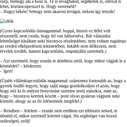
szép, bemegy alá a kosz is. Te is levághatod, segíthetek is, ollóval is
lehet, körömcsipesszel is. Hogy szeretnéd?
– Hagyj békén! Sehogy nem akarom levágni, nekem így tetszik!
(Gyors kapcsolódás önmagammal: hoppá, hiszen ez ítélet volt
részemről, nem csoda, hogy fel van háborodva. Bár választási
lehetőséget kínáltam neki bizonyos részletekben, nem voltam rugalmas
az eredeti elképzelésem tekintetében. Inkább nem ítélkezem, nem
érvelek tovább, hanem kapcsolódni, empatizálni szeretnék.)
– Azt szeretnéd, hogy ezután te dönthess arról, hogy mikor vágjuk le a
körmödet? – kérdezem.
– Igen!
(Újabb villámkapcsolódás magammal: számomra fontosabb az, hogy a
gyerek önálló legyen, hogy saját maga gondolkodjon el azon, hogy
hogy néz ki és milyen benyomást szeretne tenni másokra, mint az,
hogy – bizonyos keretek között – pont olyan gyakran vágjunk neki
körmöt, ahogy az az én ízlésemnek megfelel.)
– Rendben – felelem – ezután nem említem ezt többször neked, te
döntöd el, mikor szeretnél körmöt vágni. Ha segítségre van hozzá
szükséged, szólj!