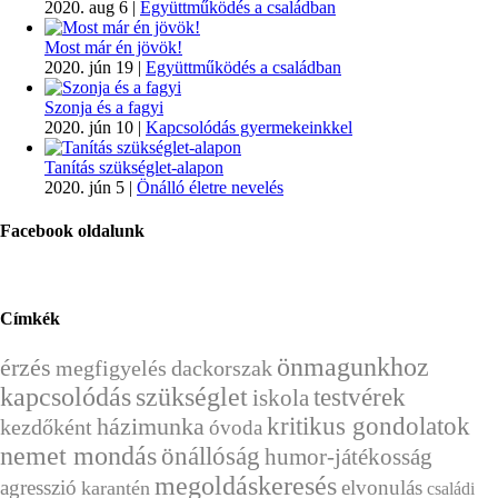
2020. aug 6
|
Együttműködés a családban
Most már én jövök!
2020. jún 19
|
Együttműködés a családban
Szonja és a fagyi
2020. jún 10
|
Kapcsolódás gyermekeinkkel
Tanítás szükséglet-alapon
2020. jún 5
|
Önálló életre nevelés
Facebook oldalunk
Címkék
önmagunkhoz
érzés
megfigyelés
dackorszak
kapcsolódás
szükséglet
testvérek
iskola
házimunka
kritikus gondolatok
kezdőként
óvoda
nemet mondás
önállóság
humor-játékosság
megoldáskeresés
agresszió
elvonulás
karantén
családi