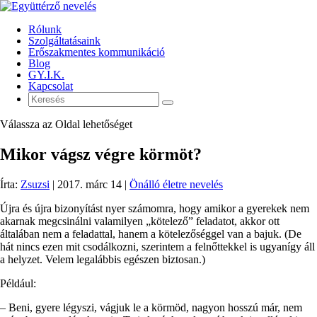
Rólunk
Szolgáltatásaink
Erőszakmentes kommunikáció
Blog
GY.I.K.
Kapcsolat
Válassza az Oldal lehetőséget
Mikor vágsz végre körmöt?
Írta:
Zsuzsi
|
2017. márc 14
|
Önálló életre nevelés
Újra és újra bizonyítást nyer számomra, hogy amikor a gyerekek nem
akarnak megcsinálni valamilyen „kötelező” feladatot, akkor ott
általában nem a feladattal, hanem a kötelezőséggel van a bajuk. (De
hát nincs ezen mit csodálkozni, szerintem a felnőttekkel is ugyanígy áll
a helyzet. Velem legalábbis egészen biztosan.)
Például:
– Beni, gyere légyszi, vágjuk le a körmöd, nagyon hosszú már, nem