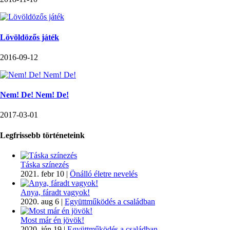
Lövöldözős játék
2016-09-12
Nem! De! Nem! De!
2017-03-01
Legfrissebb történeteink
Táska színezés
2021. febr 10
|
Önálló életre nevelés
Anya, fáradt vagyok!
2020. aug 6
|
Együttműködés a családban
Most már én jövök!
2020. jún 19
|
Együttműködés a családban