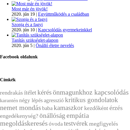
Most már én jövök!
2020. jún 19
|
Együttműködés a családban
Szonja és a fagyi
2020. jún 10
|
Kapcsolódás gyermekeinkkel
Tanítás szükséglet-alapon
2020. jún 5
|
Önálló életre nevelés
Facebook oldalunk
Címkék
kérés
önmagunkhoz kapcsolódás
ítélet
rendrakás
kritikus gondolatok
négy lépés
agresszió
karantén
nemet mondás
kamaszkor
érzés
kezdőként
baba
önállóság
empátia
engedékenység?
megoldáskeresés
testvérek
megfigyelés
óvoda