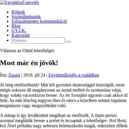
Rólunk
Szolgáltatásaink
Erőszakmentes kommunikáció
Blog
GY.I.K.
Kapcsolat
Válassza az Oldal lehetőséget
Most már én jövök!
Írta:
Zsuzsi
|
2018. júl 24
|
Együttműködés a családban
Jó öreg etetőszékünk! Már két gyereket tisztességgel kiszolgált, most
mégis sokszor áll magányosan az asztal mellett és szomorúan várja,
hogy valaki vacsorázzon benne. Az én Szonjám ugyanis csak akkor ül
bele, ha már tényleg nagyon éhes és nincs a közelben semmi izgalmas
megmászni vagy megnyúlkálni való.
A minap is így árválkodott magában az etetőszék. A fiaim persze
azonnal meglátták benne a poént és lecsaptak a lehetőségre. Hol Beni,
hol Ábel próbálta nagy nehezen beletuszkolni magát, miközben dőltek