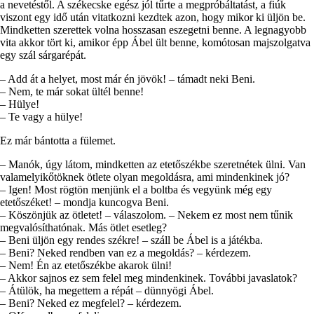
a nevetéstől. A székecske egész jól tűrte a megpróbáltatást, a fiúk
viszont egy idő után vitatkozni kezdtek azon, hogy mikor ki üljön be.
Mindketten szerettek volna hosszasan eszegetni benne. A legnagyobb
vita akkor tört ki, amikor épp Ábel ült benne, komótosan majszolgatva
egy szál sárgarépát.
– Add át a helyet, most már én jövök! – támadt neki Beni.
– Nem, te már sokat ültél benne!
– Hülye!
– Te vagy a hülye!
Ez már bántotta a fülemet.
– Manók, úgy látom, mindketten az etetőszékbe szeretnétek ülni. Van
valamelyikőtöknek ötlete olyan megoldásra, ami mindenkinek jó?
– Igen! Most rögtön menjünk el a boltba és vegyünk még egy
etetőszéket! – mondja kuncogva Beni.
– Köszönjük az ötletet! – válaszolom. – Nekem ez most nem tűnik
megvalósíthatónak. Más ötlet esetleg?
– Beni üljön egy rendes székre! – száll be Ábel is a játékba.
– Beni? Neked rendben van ez a megoldás? – kérdezem.
– Nem! Én az etetőszékbe akarok ülni!
– Akkor sajnos ez sem felel meg mindenkinek. További javaslatok?
– Átülök, ha megettem a répát – dünnyögi Ábel.
– Beni? Neked ez megfelel? – kérdezem.