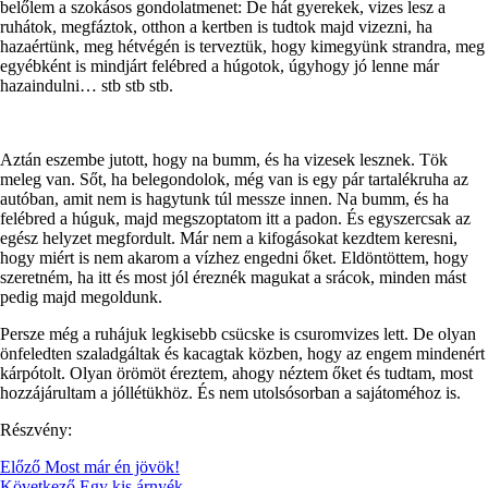
belőlem a szokásos gondolatmenet: De hát gyerekek, vizes lesz a
ruhátok, megfáztok, otthon a kertben is tudtok majd vizezni, ha
hazaértünk, meg hétvégén is terveztük, hogy kimegyünk strandra, meg
egyébként is mindjárt felébred a húgotok, úgyhogy jó lenne már
hazaindulni… stb stb stb.
Aztán eszembe jutott, hogy na bumm, és ha vizesek lesznek. Tök
meleg van. Sőt, ha belegondolok, még van is egy pár tartalékruha az
autóban, amit nem is hagytunk túl messze innen. Na bumm, és ha
felébred a húguk, majd megszoptatom itt a padon. És egyszercsak az
egész helyzet megfordult. Már nem a kifogásokat kezdtem keresni,
hogy miért is nem akarom a vízhez engedni őket. Eldöntöttem, hogy
szeretném, ha itt és most jól éreznék magukat a srácok, minden mást
pedig majd megoldunk.
Persze még a ruhájuk legkisebb csücske is csuromvizes lett. De olyan
önfeledten szaladgáltak és kacagtak közben, hogy az engem mindenért
kárpótolt. Olyan örömöt éreztem, ahogy néztem őket és tudtam, most
hozzájárultam a jóllétükhöz. És nem utolsósorban a sajátoméhoz is.
Részvény:
Előző
Most már én jövök!
Következő
Egy kis árnyék