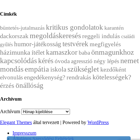
Címkék
kritikus gondolatok
büntetés-jutalmazás
karantén
megoldáskeresés
dackorszak
reggeli indulás
családi
testvérek
humor-játékosság
megfigyelés
gyűlés
önmagunkhoz
házimunka
kamaszkor
ítélet
baba
kapcsolódás
kérés
nemet
óvoda
agresszió
négy lépés
mondás
empátia
szükséglet
iskola
kezdőként
kötelességek?
engedékenység?
rendrakás
elvonulás
önállóság
érzés
Archívum
Archívum
Elegant Themes
által tervezett | Powered by
WordPress
Impresszum
Általános Szerződési Feltételek