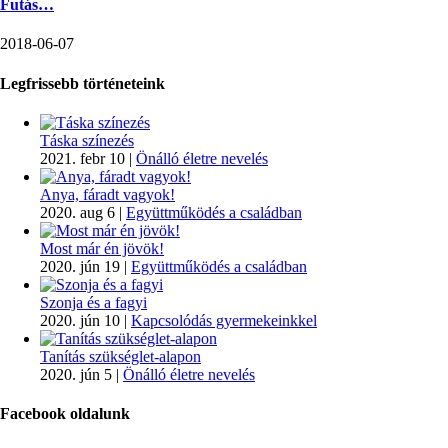
Futás…
2018-06-07
Legfrissebb történeteink
Táska színezés
2021. febr 10
|
Önálló életre nevelés
Anya, fáradt vagyok!
2020. aug 6
|
Együttműködés a családban
Most már én jövök!
2020. jún 19
|
Együttműködés a családban
Szonja és a fagyi
2020. jún 10
|
Kapcsolódás gyermekeinkkel
Tanítás szükséglet-alapon
2020. jún 5
|
Önálló életre nevelés
Facebook oldalunk