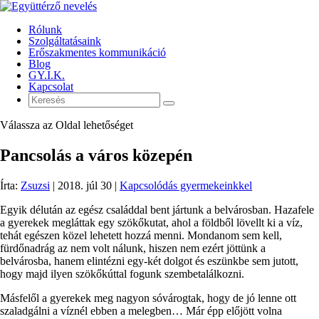
Rólunk
Szolgáltatásaink
Erőszakmentes kommunikáció
Blog
GY.I.K.
Kapcsolat
Válassza az Oldal lehetőséget
Pancsolás a város közepén
Írta:
Zsuzsi
|
2018. júl 30
|
Kapcsolódás gyermekeinkkel
Egyik délután az egész családdal bent jártunk a belvárosban. Hazafele
a gyerekek megláttak egy szökőkutat, ahol a földből lövellt ki a víz,
tehát egészen közel lehetett hozzá menni. Mondanom sem kell,
fürdőnadrág az nem volt nálunk, hiszen nem ezért jöttünk a
belvárosba, hanem elintézni egy-két dolgot és eszünkbe sem jutott,
hogy majd ilyen szökőkúttal fogunk szembetalálkozni.
Másfelől a gyerekek meg nagyon sóvárogtak, hogy de jó lenne ott
szaladgálni a víznél ebben a melegben… Már épp előjött volna