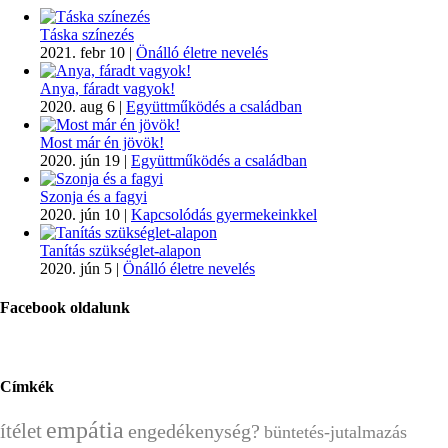
Táska színezés
2021. febr 10
|
Önálló életre nevelés
Anya, fáradt vagyok!
2020. aug 6
|
Együttműködés a családban
Most már én jövök!
2020. jún 19
|
Együttműködés a családban
Szonja és a fagyi
2020. jún 10
|
Kapcsolódás gyermekeinkkel
Tanítás szükséglet-alapon
2020. jún 5
|
Önálló életre nevelés
Facebook oldalunk
Címkék
empátia
ítélet
engedékenység?
büntetés-jutalmazás