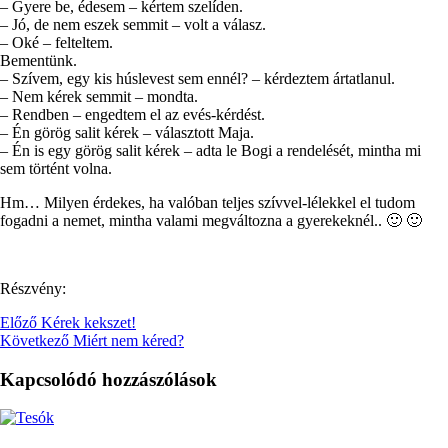
– Gyere be, édesem – kértem szelíden.
– Jó, de nem eszek semmit – volt a válasz.
– Oké – felteltem.
Bementünk.
– Szívem, egy kis húslevest sem ennél? – kérdeztem ártatlanul.
– Nem kérek semmit – mondta.
– Rendben – engedtem el az evés-kérdést.
– Én görög salit kérek – választott Maja.
– Én is egy görög salit kérek – adta le Bogi a rendelését, mintha mi
sem történt volna.
Hm… Milyen érdekes, ha valóban teljes szívvel-lélekkel el tudom
fogadni a nemet, mintha valami megváltozna a gyerekeknél.. 🙂 🙂
Részvény:
Előző
Kérek kekszet!
Következő
Miért nem kéred?
Kapcsolódó hozzászólások