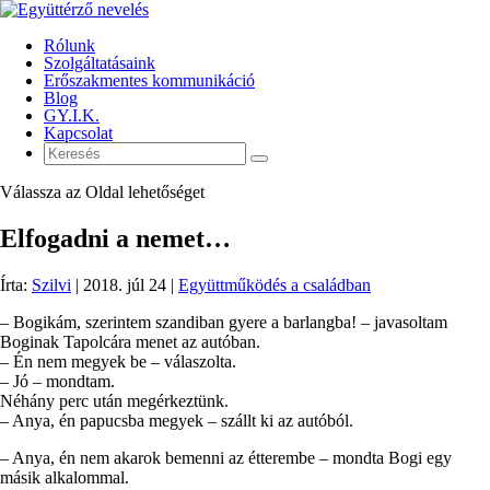
Rólunk
Szolgáltatásaink
Erőszakmentes kommunikáció
Blog
GY.I.K.
Kapcsolat
Válassza az Oldal lehetőséget
Elfogadni a nemet…
Írta:
Szilvi
|
2018. júl 24
|
Együttműködés a családban
– Bogikám, szerintem szandiban gyere a barlangba! – javasoltam
Boginak Tapolcára menet az autóban.
– Én nem megyek be – válaszolta.
– Jó – mondtam.
Néhány perc után megérkeztünk.
– Anya, én papucsba megyek – szállt ki az autóból.
– Anya, én nem akarok bemenni az étterembe – mondta Bogi egy
másik alkalommal.