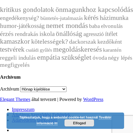
önmagunkhoz kapcsolódás
kritikus gondolatok
kérés
házimunka
engedékenység?
büntetés-jutalmazás
nemet mondás
humor-játékosság
baba
elvonulás
önállóság
érzés
ítélet
rendrakás
iskola
agresszió
kamaszkor
kötelességek?
dackorszak
kezdőként
megoldáskeresés
testvérek
karantén
családi gyűlés
empátia
szükséglet
reggeli indulás
óvoda
négy lépés
megfigyelés
Archívum
Archívum
Elegant Themes
által tervezett | Powered by
WordPress
Impresszum
Általános Szerződési Feltételek
Tájékoztatjuk, hogy a weboldal cookie-ket használ
További
Adatvédelmi tájékoztató
Elfogad
információ itt