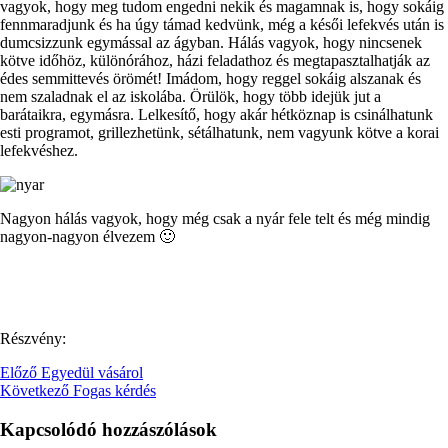
vagyok, hogy meg tudom engedni nekik és magamnak is, hogy sokáig
fennmaradjunk és ha úgy támad kedvünk, még a késői lefekvés után is
dumcsizzunk egymással az ágyban. Hálás vagyok, hogy nincsenek
kötve időhöz, különórához, házi feladathoz és megtapasztalhatják az
édes semmittevés örömét! Imádom, hogy reggel sokáig alszanak és
nem szaladnak el az iskolába. Örülök, hogy több idejük jut a
barátaikra, egymásra. Lelkesítő, hogy akár hétköznap is csinálhatunk
esti programot, grillezhetünk, sétálhatunk, nem vagyunk kötve a korai
lefekvéshez.
Nagyon hálás vagyok, hogy még csak a nyár fele telt és még mindig
nagyon-nagyon élvezem 🙂
Részvény:
Előző
Egyedül vásárol
Következő
Fogas kérdés
Kapcsolódó hozzászólások