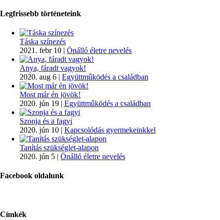
Legfrissebb történeteink
Táska színezés
2021. febr 10
|
Önálló életre nevelés
Anya, fáradt vagyok!
2020. aug 6
|
Együttműködés a családban
Most már én jövök!
2020. jún 19
|
Együttműködés a családban
Szonja és a fagyi
2020. jún 10
|
Kapcsolódás gyermekeinkkel
Tanítás szükséglet-alapon
2020. jún 5
|
Önálló életre nevelés
Facebook oldalunk
Címkék