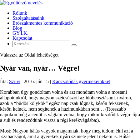
Rólunk
Szolgáltatásaink
Erőszakmentes kommunikáció
Blog
GY.I.K.
Kapcsolat
Válassza az Oldal lehetőséget
Nyár van, nyár… Végre!
Írta:
Szilvi
|
2016. jún 15
|
Kapcsolódás gyermekeinkkel
Korábban úgy gondoltam volna és azt mondtam volna a mostani
állapotunkról, hogy nagyon szétcsúszott az időbeosztásunk nyáron,
azok a “büdös kölykök” egész nap csak lógnak, későn fekszenek,
későn kelnek, nem segítenek a házimunkában sem… (Rosszabb
napokon még a centit is vágtam volna, hogy mikor kezdődik végre újra
a suli és rendeződünk vissza a régi kerékvágásba:).
Most: Nagyon hálás vagyok magamnak, hogy meg tudom élni azt a
szabadságot, amit a gyerekek nyári szünete jelent nekem is. Hálás