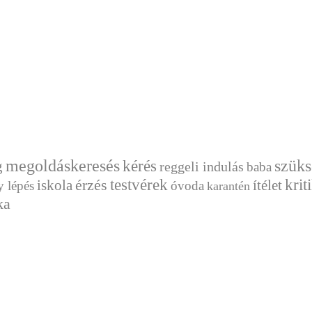
megoldáskeresés
kérés
szüks
g
reggeli indulás
baba
érzés
testvérek
krit
ítélet
iskola
y lépés
óvoda
karantén
ka