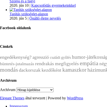
Szonja és a fagyi
2020. jún 10
|
Kapcsolódás gyermekeinkkel
Tanítás szükséglet-alapon
2020. jún 5
|
Önálló életre nevelés
Facebook oldalunk
Címkék
humor-játékossá
engedékenység?
agresszió
családi gyűlés
empátia
rendrakás
megfigyelés
nég
büntetés-jutalmazás
mondás
kamaszkor
házimun
dackorszak
kezdőként
Archívum
Archívum
Elegant Themes
által tervezett | Powered by
WordPress
Impresszum