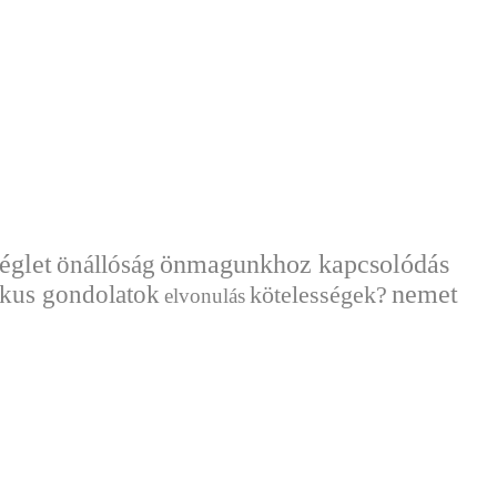
églet
önállóság
önmagunkhoz kapcsolódás
nemet
ikus gondolatok
kötelességek?
elvonulás