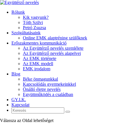
Rólunk
Kik vagyunk?
Tóth Szilvi
Petró Zsuzsa
Szolgáltatásaink
Online EMK alaptréning szülőknek
Erőszakmentes kommunikáció
Az Együttérző nevelés szemlélete
Az Együttérző nevelés alapelvei
Az EMK története
Az EMK modell
EMK irodalom
Blog
Béke önmagunkkal
Kapcsolódás gyermekeinkkel
Önálló életre nevelés
Együttműködés a családban
GY.I.K.
Kapcsolat
Válassza az Oldal lehetőséget