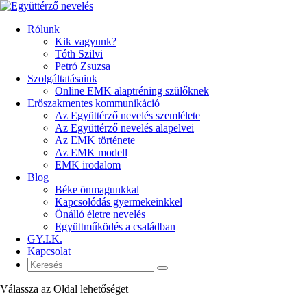
Rólunk
Kik vagyunk?
Tóth Szilvi
Petró Zsuzsa
Szolgáltatásaink
Online EMK alaptréning szülőknek
Erőszakmentes kommunikáció
Az Együttérző nevelés szemlélete
Az Együttérző nevelés alapelvei
Az EMK története
Az EMK modell
EMK irodalom
Blog
Béke önmagunkkal
Kapcsolódás gyermekeinkkel
Önálló életre nevelés
Együttműködés a családban
GY.I.K.
Kapcsolat
Válassza az Oldal lehetőséget