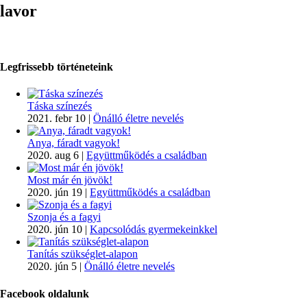
lavor
Legfrissebb történeteink
Táska színezés
2021. febr 10
|
Önálló életre nevelés
Anya, fáradt vagyok!
2020. aug 6
|
Együttműködés a családban
Most már én jövök!
2020. jún 19
|
Együttműködés a családban
Szonja és a fagyi
2020. jún 10
|
Kapcsolódás gyermekeinkkel
Tanítás szükséglet-alapon
2020. jún 5
|
Önálló életre nevelés
Facebook oldalunk