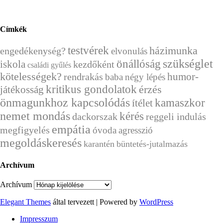
Címkék
testvérek
házimunka
engedékenység?
elvonulás
önállóság
szükséglet
iskola
kezdőként
családi gyűlés
kötelességek?
humor-
rendrakás
baba
négy lépés
kritikus gondolatok
érzés
játékosság
önmagunkhoz kapcsolódás
kamaszkor
ítélet
nemet mondás
kérés
dackorszak
reggeli indulás
empátia
megfigyelés
óvoda
agresszió
megoldáskeresés
karantén
büntetés-jutalmazás
Archívum
Archívum
Elegant Themes
által tervezett | Powered by
WordPress
Impresszum