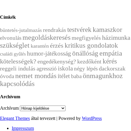
Címkék
testvérek
kamaszkor
rendrakás
büntetés-jutalmazás
megoldáskeresés
házimunka
megfigyelés
elvonulás
szükséglet
érzés
kritikus gondolatok
karantén
önállóság
empátia
humor-játékosság
családi gyűlés
kérés
kötelességek?
engedékenység?
kezdőként
reggeli indulás
iskola
dackorszak
agresszió
négy lépés
nemet mondás
önmagunkhoz
ítélet
óvoda
baba
kapcsolódás
Archívum
Archívum
Elegant Themes
által tervezett | Powered by
WordPress
Impresszum