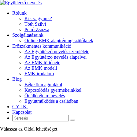
Rólunk
Kik vagyunk?
Tóth Szilvi
Petró Zsuzsa
Szolgáltatásaink
Online EMK alaptréning szülőknek
Erőszakmentes kommunikáció
Az Együttérző nevelés szemlélete
Az Együttérző nevelés alapelvei
Az EMK története
Az EMK modell
EMK irodalom
Blog
Béke önmagunkkal
Kapcsolódás gyermekeinkkel
Önálló életre nevelés
Együttműködés a családban
GY.I.K.
Kapcsolat
Válassza az Oldal lehetőséget