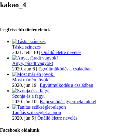
kakao_4
Legfrissebb történeteink
Táska színezés
2021. febr 10
|
Önálló életre nevelés
Anya, fáradt vagyok!
2020. aug 6
|
Együttműködés a családban
Most már én jövök!
2020. jún 19
|
Együttműködés a családban
Szonja és a fagyi
2020. jún 10
|
Kapcsolódás gyermekeinkkel
Tanítás szükséglet-alapon
2020. jún 5
|
Önálló életre nevelés
Facebook oldalunk