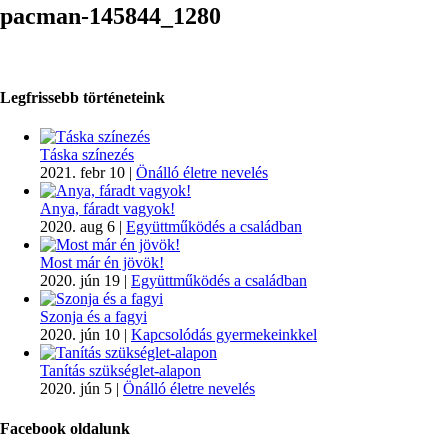
pacman-145844_1280
Legfrissebb történeteink
Táska színezés
2021. febr 10
|
Önálló életre nevelés
Anya, fáradt vagyok!
2020. aug 6
|
Együttműködés a családban
Most már én jövök!
2020. jún 19
|
Együttműködés a családban
Szonja és a fagyi
2020. jún 10
|
Kapcsolódás gyermekeinkkel
Tanítás szükséglet-alapon
2020. jún 5
|
Önálló életre nevelés
Facebook oldalunk