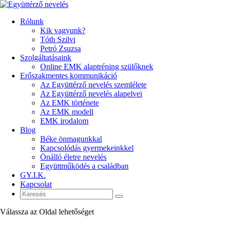
Rólunk
Kik vagyunk?
Tóth Szilvi
Petró Zsuzsa
Szolgáltatásaink
Online EMK alaptréning szülőknek
Erőszakmentes kommunikáció
Az Együttérző nevelés szemlélete
Az Együttérző nevelés alapelvei
Az EMK története
Az EMK modell
EMK irodalom
Blog
Béke önmagunkkal
Kapcsolódás gyermekeinkkel
Önálló életre nevelés
Együttműködés a családban
GY.I.K.
Kapcsolat
Válassza az Oldal lehetőséget