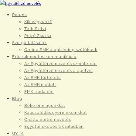
Rólunk
Kik vagyunk?
Tóth Szilvi
Petró Zsuzsa
Szolgáltatásaink
Online EMK alaptréning szülőknek
Erőszakmentes kommunikáció
Az Együttérző nevelés szemlélete
Az Együttérző nevelés alapelvei
Az EMK története
Az EMK modell
EMK irodalom
Blog
Béke önmagunkkal
Kapcsolódás gyermekeinkkel
Önálló életre nevelés
Együttműködés a családban
GY.I.K.