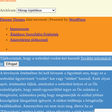
Archívum
Archívum
Elegant Themes
által tervezett | Powered by
WordPress
Impresszum
Általános Szerződési Feltételek
Adatvédelmi tájékoztató
Tájékoztatjuk, hogy a weboldal cookie-ket használ
További információ
itt
Elfogad
A törvények értelmében fel kell hívnunk a figyelmét arra, hogy ez a
weboldal úgynevezett "cookie"-kat vagy "sütiket" használ. Ezek olyan
apró, ártalmatlan fájlok, amelyeket a weboldal helyez el az Ön
számítógépén, hogy minél egyszerűbbé tegye az Ön számára a
böngészést, számunkra pedig hogy megismerjük és ezáltal jobban
kiszolgáljuk látogatóink igényeit. A sütiket letilthatja a böngészője
beállításaiban. Amennyiben ezt nem teszi meg, illetve ha az
"Elfogadom" gombra kattint, akkor elfogadja a sütik használatát.