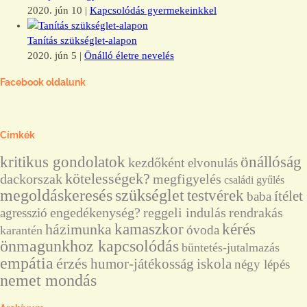
2020. jún 10
|
Kapcsolódás gyermekeinkkel
Tanítás szükséglet-alapon
2020. jún 5
|
Önálló életre nevelés
Facebook oldalunk
Címkék
önállóság
kritikus gondolatok
kezdőként
elvonulás
kötelességek?
dackorszak
megfigyelés
családi gyűlés
megoldáskeresés
szükséglet
testvérek
ítélet
baba
engedékenység?
reggeli indulás
rendrakás
agresszió
kérés
házimunka
kamaszkor
óvoda
karantén
önmagunkhoz kapcsolódás
büntetés-jutalmazás
empátia
érzés
humor-játékosság
iskola
négy lépés
nemet mondás