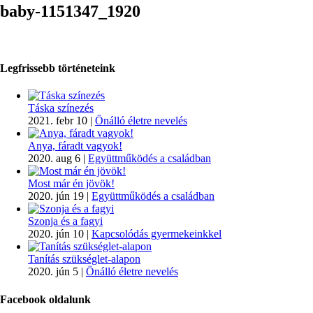
baby-1151347_1920
Legfrissebb történeteink
Táska színezés
2021. febr 10
|
Önálló életre nevelés
Anya, fáradt vagyok!
2020. aug 6
|
Együttműködés a családban
Most már én jövök!
2020. jún 19
|
Együttműködés a családban
Szonja és a fagyi
2020. jún 10
|
Kapcsolódás gyermekeinkkel
Tanítás szükséglet-alapon
2020. jún 5
|
Önálló életre nevelés
Facebook oldalunk