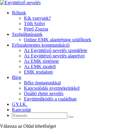
Rólunk
Kik vagyunk?
Tóth Szilvi
Petró Zsuzsa
Szolgáltatásaink
Online EMK alaptréning szülőknek
Erőszakmentes kommunikáció
Az Együttérző nevelés szemlélete
Az Együttérző nevelés alapelvei
Az EMK története
Az EMK modell
EMK irodalom
Blog
Béke önmagunkkal
Kapcsolódás gyermekeinkkel
Önálló életre nevelés
Együttműködés a családban
GY.I.K.
Kapcsolat
Válassza az Oldal lehetőséget