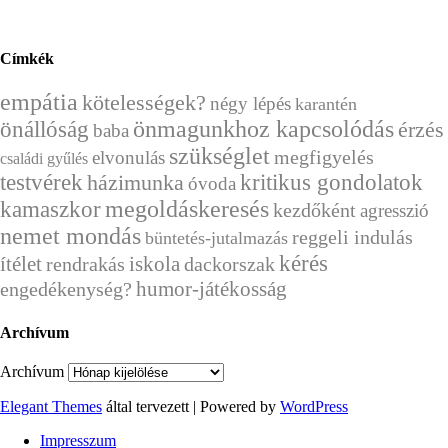
Címkék
empátia
kötelességek?
négy lépés
karantén
önállóság
önmagunkhoz kapcsolódás
érzés
baba
szükséglet
megfigyelés
elvonulás
családi gyűlés
testvérek
házimunka
kritikus gondolatok
óvoda
megoldáskeresés
kamaszkor
kezdőként
agresszió
nemet mondás
reggeli indulás
büntetés-jutalmazás
kérés
ítélet
rendrakás
iskola
dackorszak
humor-játékosság
engedékenység?
Archívum
Archívum
Elegant Themes
által tervezett | Powered by
WordPress
Impresszum