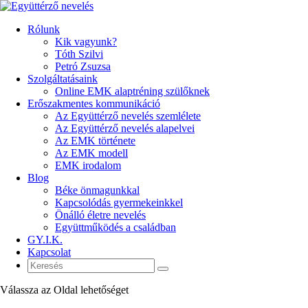
Rólunk
Kik vagyunk?
Tóth Szilvi
Petró Zsuzsa
Szolgáltatásaink
Online EMK alaptréning szülőknek
Erőszakmentes kommunikáció
Az Együttérző nevelés szemlélete
Az Együttérző nevelés alapelvei
Az EMK története
Az EMK modell
EMK irodalom
Blog
Béke önmagunkkal
Kapcsolódás gyermekeinkkel
Önálló életre nevelés
Együttműködés a családban
GY.I.K.
Kapcsolat
Válassza az Oldal lehetőséget