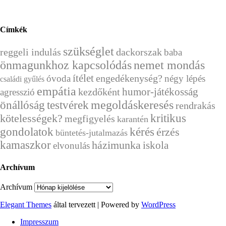
Címkék
szükséglet
reggeli indulás
dackorszak
baba
önmagunkhoz kapcsolódás
nemet mondás
ítélet
engedékenység?
óvoda
négy lépés
családi gyűlés
empátia
humor-játékosság
kezdőként
agresszió
önállóság
megoldáskeresés
testvérek
rendrakás
kritikus
kötelességek?
megfigyelés
karantén
kérés
gondolatok
érzés
büntetés-jutalmazás
kamaszkor
házimunka
iskola
elvonulás
Archívum
Archívum
Elegant Themes
által tervezett | Powered by
WordPress
Impresszum