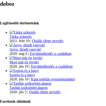
doboz
Legfrissebb történeteink
Táska színezés
2021. febr 10
|
Önálló életre nevelés
Anya, fáradt vagyok!
2020. aug 6
|
Együttműködés a családban
Most már én jövök!
2020. jún 19
|
Együttműködés a családban
Szonja és a fagyi
2020. jún 10
|
Kapcsolódás gyermekeinkkel
Tanítás szükséglet-alapon
2020. jún 5
|
Önálló életre nevelés
Facebook oldalunk