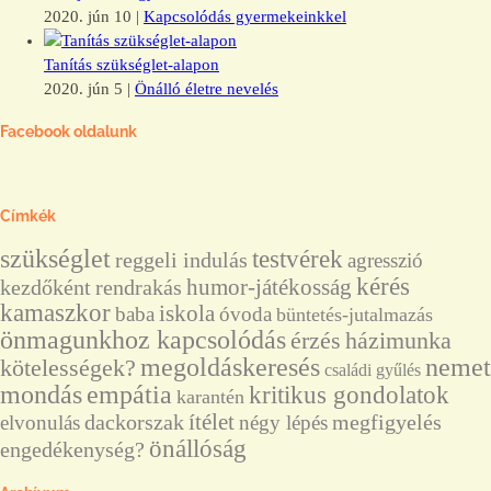
2020. jún 10
|
Kapcsolódás gyermekeinkkel
Tanítás szükséglet-alapon
2020. jún 5
|
Önálló életre nevelés
Facebook oldalunk
Címkék
szükséglet
testvérek
reggeli indulás
agresszió
kérés
humor-játékosság
kezdőként
rendrakás
kamaszkor
iskola
baba
óvoda
büntetés-jutalmazás
önmagunkhoz kapcsolódás
érzés
házimunka
megoldáskeresés
nemet
kötelességek?
családi gyűlés
mondás
empátia
kritikus gondolatok
karantén
ítélet
dackorszak
megfigyelés
elvonulás
négy lépés
önállóság
engedékenység?