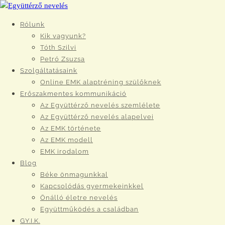
Rólunk
Kik vagyunk?
Tóth Szilvi
Petró Zsuzsa
Szolgáltatásaink
Online EMK alaptréning szülőknek
Erőszakmentes kommunikáció
Az Együttérző nevelés szemlélete
Az Együttérző nevelés alapelvei
Az EMK története
Az EMK modell
EMK irodalom
Blog
Béke önmagunkkal
Kapcsolódás gyermekeinkkel
Önálló életre nevelés
Együttműködés a családban
GY.I.K.