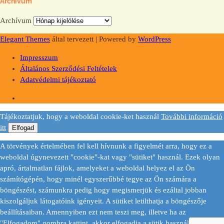
Archívum
Archívum
Elegant Themes
által tervezett | Powered by
WordPress
Impresszum
Általános Szerződési Feltételek
Adatvédelmi tájékoztató
Tájékoztatjuk, hogy a weboldal cookie-ket használ
További információ
itt
Elfogad
A törvények értelmében fel kell hívnunk a figyelmét arra, hogy ez a
weboldal úgynevezett "cookie"-kat vagy "sütiket" használ. Ezek olyan
apró, ártalmatlan fájlok, amelyeket a weboldal helyez el az Ön
számítógépén, hogy minél egyszerűbbé tegye az Ön számára a
böngészést, számunkra pedig hogy megismerjük és ezáltal jobban
kiszolgáljuk látogatóink igényeit. A sütiket letilthatja a böngészője
beállításaiban. Amennyiben ezt nem teszi meg, illetve ha az
"Elfogadom" gombra kattint, akkor elfogadja a sütik használatát.