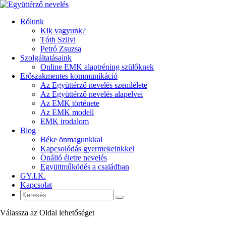
Rólunk
Kik vagyunk?
Tóth Szilvi
Petró Zsuzsa
Szolgáltatásaink
Online EMK alaptréning szülőknek
Erőszakmentes kommunikáció
Az Együttérző nevelés szemlélete
Az Együttérző nevelés alapelvei
Az EMK története
Az EMK modell
EMK irodalom
Blog
Béke önmagunkkal
Kapcsolódás gyermekeinkkel
Önálló életre nevelés
Együttműködés a családban
GY.I.K.
Kapcsolat
Válassza az Oldal lehetőséget