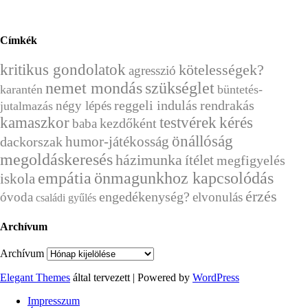
Címkék
kritikus gondolatok
kötelességek?
agresszió
nemet mondás
szükséglet
karantén
büntetés-
reggeli indulás
rendrakás
négy lépés
jutalmazás
kérés
kamaszkor
testvérek
kezdőként
baba
önállóság
humor-játékosság
dackorszak
megoldáskeresés
házimunka
ítélet
megfigyelés
empátia
önmagunkhoz kapcsolódás
iskola
érzés
engedékenység?
óvoda
elvonulás
családi gyűlés
Archívum
Archívum
Elegant Themes
által tervezett | Powered by
WordPress
Impresszum