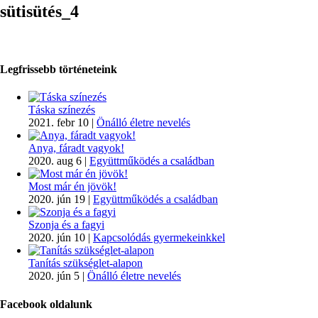
sütisütés_4
Legfrissebb történeteink
Táska színezés
2021. febr 10
|
Önálló életre nevelés
Anya, fáradt vagyok!
2020. aug 6
|
Együttműködés a családban
Most már én jövök!
2020. jún 19
|
Együttműködés a családban
Szonja és a fagyi
2020. jún 10
|
Kapcsolódás gyermekeinkkel
Tanítás szükséglet-alapon
2020. jún 5
|
Önálló életre nevelés
Facebook oldalunk