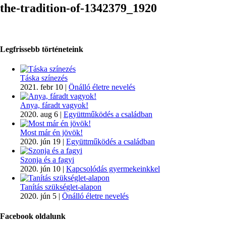
the-tradition-of-1342379_1920
Legfrissebb történeteink
Táska színezés
2021. febr 10
|
Önálló életre nevelés
Anya, fáradt vagyok!
2020. aug 6
|
Együttműködés a családban
Most már én jövök!
2020. jún 19
|
Együttműködés a családban
Szonja és a fagyi
2020. jún 10
|
Kapcsolódás gyermekeinkkel
Tanítás szükséglet-alapon
2020. jún 5
|
Önálló életre nevelés
Facebook oldalunk