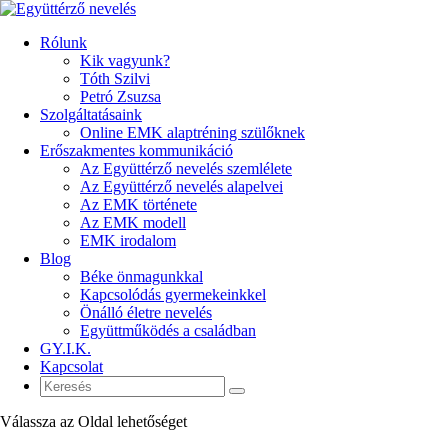
Rólunk
Kik vagyunk?
Tóth Szilvi
Petró Zsuzsa
Szolgáltatásaink
Online EMK alaptréning szülőknek
Erőszakmentes kommunikáció
Az Együttérző nevelés szemlélete
Az Együttérző nevelés alapelvei
Az EMK története
Az EMK modell
EMK irodalom
Blog
Béke önmagunkkal
Kapcsolódás gyermekeinkkel
Önálló életre nevelés
Együttműködés a családban
GY.I.K.
Kapcsolat
Válassza az Oldal lehetőséget