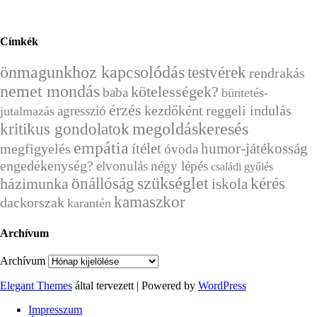
Címkék
önmagunkhoz kapcsolódás
testvérek
rendrakás
nemet mondás
kötelességek?
baba
büntetés-
érzés
kezdőként
reggeli indulás
agresszió
jutalmazás
megoldáskeresés
kritikus gondolatok
empátia
ítélet
humor-játékosság
megfigyelés
óvoda
engedékenység?
elvonulás
négy lépés
családi gyűlés
önállóság
szükséglet
kérés
házimunka
iskola
kamaszkor
dackorszak
karantén
Archívum
Archívum
Elegant Themes
által tervezett | Powered by
WordPress
Impresszum