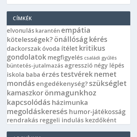
CÍMKÉK
empátia
elvonulás
karantén
önállóság
kérés
kötelességek?
kritikus
ítélet
dackorszak
óvoda
gondolatok
megfigyelés
családi gyűlés
agresszió
négy lépés
büntetés-jutalmazás
nemet
érzés
testvérek
iskola
baba
mondás
szükséglet
engedékenység?
önmagunkhoz
kamaszkor
kapcsolódás
házimunka
megoldáskeresés
humor-játékosság
rendrakás
reggeli indulás
kezdőként