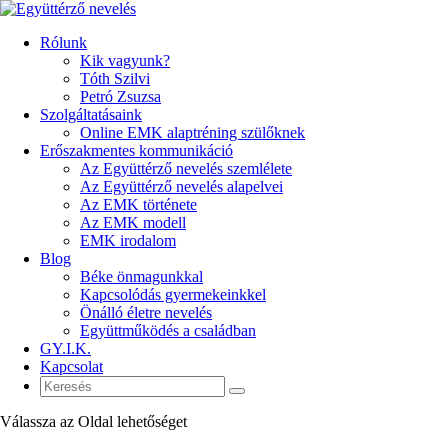
Rólunk
Kik vagyunk?
Tóth Szilvi
Petró Zsuzsa
Szolgáltatásaink
Online EMK alaptréning szülőknek
Erőszakmentes kommunikáció
Az Együttérző nevelés szemlélete
Az Együttérző nevelés alapelvei
Az EMK története
Az EMK modell
EMK irodalom
Blog
Béke önmagunkkal
Kapcsolódás gyermekeinkkel
Önálló életre nevelés
Együttműködés a családban
GY.I.K.
Kapcsolat
Válassza az Oldal lehetőséget