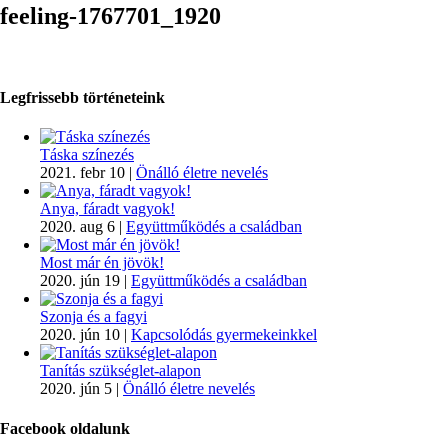
feeling-1767701_1920
Legfrissebb történeteink
Táska színezés
2021. febr 10
|
Önálló életre nevelés
Anya, fáradt vagyok!
2020. aug 6
|
Együttműködés a családban
Most már én jövök!
2020. jún 19
|
Együttműködés a családban
Szonja és a fagyi
2020. jún 10
|
Kapcsolódás gyermekeinkkel
Tanítás szükséglet-alapon
2020. jún 5
|
Önálló életre nevelés
Facebook oldalunk