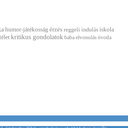
ka
érzés
humor-játékosság
reggeli indulás
iskola
kritikus gondolatok
télet
baba
elvonulás
óvoda