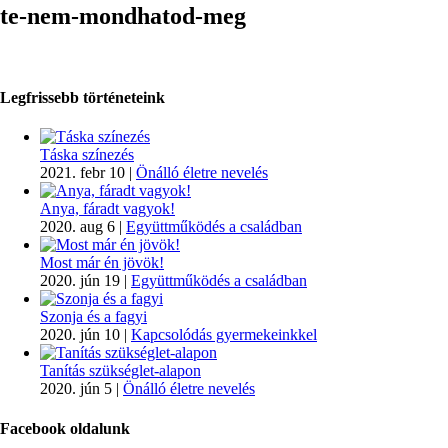
te-nem-mondhatod-meg
Legfrissebb történeteink
Táska színezés
2021. febr 10
|
Önálló életre nevelés
Anya, fáradt vagyok!
2020. aug 6
|
Együttműködés a családban
Most már én jövök!
2020. jún 19
|
Együttműködés a családban
Szonja és a fagyi
2020. jún 10
|
Kapcsolódás gyermekeinkkel
Tanítás szükséglet-alapon
2020. jún 5
|
Önálló életre nevelés
Facebook oldalunk