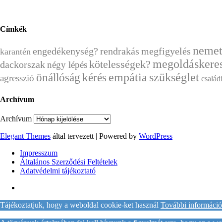
Címkék
nemet
engedékenység?
rendrakás
megfigyelés
karantén
megoldáskere
kötelességek?
dackorszak
négy lépés
önállóság
kérés
empátia
szükséglet
agresszió
család
Archívum
Archívum
Elegant Themes
által tervezett | Powered by
WordPress
Impresszum
Általános Szerződési Feltételek
Adatvédelmi tájékoztató
Tájékoztatjuk, hogy a weboldal cookie-ket használ
További információ 