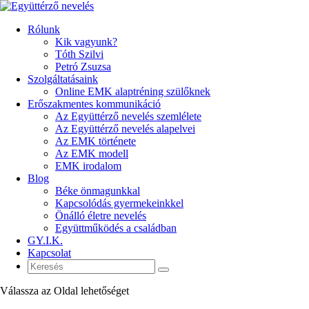
Rólunk
Kik vagyunk?
Tóth Szilvi
Petró Zsuzsa
Szolgáltatásaink
Online EMK alaptréning szülőknek
Erőszakmentes kommunikáció
Az Együttérző nevelés szemlélete
Az Együttérző nevelés alapelvei
Az EMK története
Az EMK modell
EMK irodalom
Blog
Béke önmagunkkal
Kapcsolódás gyermekeinkkel
Önálló életre nevelés
Együttműködés a családban
GY.I.K.
Kapcsolat
Válassza az Oldal lehetőséget