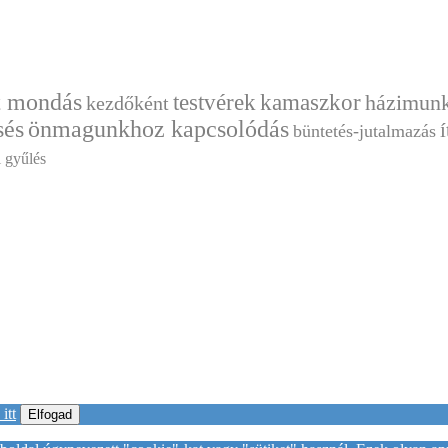
 mondás
testvérek
kamaszkor
házimun
kezdőként
sés
önmagunkhoz kapcsolódás
í
büntetés-jutalmazás
i gyűlés
itt
Elfogad