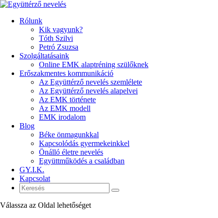
Rólunk
Kik vagyunk?
Tóth Szilvi
Petró Zsuzsa
Szolgáltatásaink
Online EMK alaptréning szülőknek
Erőszakmentes kommunikáció
Az Együttérző nevelés szemlélete
Az Együttérző nevelés alapelvei
Az EMK története
Az EMK modell
EMK irodalom
Blog
Béke önmagunkkal
Kapcsolódás gyermekeinkkel
Önálló életre nevelés
Együttműködés a családban
GY.I.K.
Kapcsolat
Válassza az Oldal lehetőséget