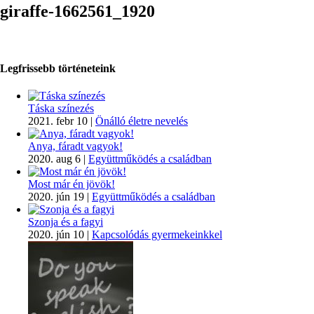
giraffe-1662561_1920
Legfrissebb történeteink
Táska színezés
2021. febr 10
|
Önálló életre nevelés
Anya, fáradt vagyok!
2020. aug 6
|
Együttműködés a családban
Most már én jövök!
2020. jún 19
|
Együttműködés a családban
Szonja és a fagyi
2020. jún 10
|
Kapcsolódás gyermekeinkkel