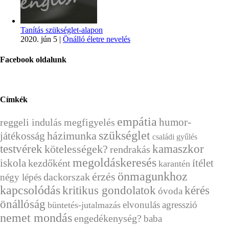
Tanítás szükséglet-alapon
2020. jún 5
|
Önálló életre nevelés
Facebook oldalunk
Címkék
empátia
humor-
reggeli indulás
megfigyelés
szükséglet
házimunka
játékosság
családi gyűlés
testvérek
kamaszkor
kötelességek?
rendrakás
megoldáskeresés
ítélet
iskola
kezdőként
karantén
önmagunkhoz
érzés
dackorszak
négy lépés
kapcsolódás
kérés
kritikus gondolatok
óvoda
önállóság
elvonulás
agresszió
büntetés-jutalmazás
nemet mondás
engedékenység?
baba