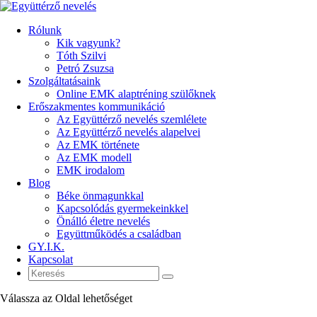
Rólunk
Kik vagyunk?
Tóth Szilvi
Petró Zsuzsa
Szolgáltatásaink
Online EMK alaptréning szülőknek
Erőszakmentes kommunikáció
Az Együttérző nevelés szemlélete
Az Együttérző nevelés alapelvei
Az EMK története
Az EMK modell
EMK irodalom
Blog
Béke önmagunkkal
Kapcsolódás gyermekeinkkel
Önálló életre nevelés
Együttműködés a családban
GY.I.K.
Kapcsolat
Válassza az Oldal lehetőséget