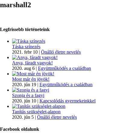
marshall2
Legfrissebb történeteink
Táska színezés
2021. febr 10
|
Önálló életre nevelés
Anya, fáradt vagyok!
2020. aug 6
|
Együttműködés a családban
Most már én jövök!
2020. jún 19
|
Együttműködés a családban
Szonja és a fagyi
2020. jún 10
|
Kapcsolódás gyermekeinkkel
Tanítás szükséglet-alapon
2020. jún 5
|
Önálló életre nevelés
Facebook oldalunk