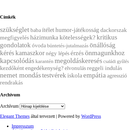
Címkék
szükséglet
ítélet
humor-játékosság
dackorszak
baba
házimunka
kritikus
kötelességek?
megfigyelés
önállóság
gondolatok
óvoda
büntetés-jutalmazás
kérés
önmagunkhoz
kamaszkor
érzés
négy lépés
kapcsolódás
megoldáskeresés
karantén
családi gyűlés
kezdőként
engedékenység?
reggeli indulás
elvonulás
nemet mondás
empátia
testvérek
iskola
agresszió
rendrakás
Archívum
Archívum
Elegant Themes
által tervezett | Powered by
WordPress
Impresszum