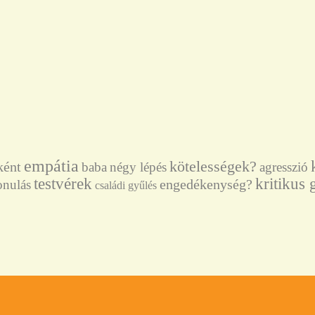
empátia
kötelességek?
ként
baba
négy lépés
agresszió
testvérek
kritikus
engedékenység?
onulás
családi gyűlés