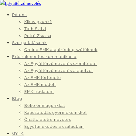
Rólunk
Kik vagyunk?
Tóth Szilvi
Petró Zsuzsa
Szolgáltatásaink
Online EMK alaptréning szülőknek
Erőszakmentes kommunikáció
Az Együttérző nevelés szemlélete
Az Együttérző nevelés alapelvei
Az EMK története
Az EMK modell
EMK irodalom
Blog
Béke önmagunkkal
Kapcsolódás gyermekeinkkel
Önálló életre nevelés
Együttműködés a családban
GY.I.K.