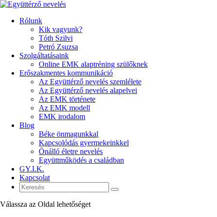
Rólunk
Kik vagyunk?
Tóth Szilvi
Petró Zsuzsa
Szolgáltatásaink
Online EMK alaptréning szülőknek
Erőszakmentes kommunikáció
Az Együttérző nevelés szemlélete
Az Együttérző nevelés alapelvei
Az EMK története
Az EMK modell
EMK irodalom
Blog
Béke önmagunkkal
Kapcsolódás gyermekeinkkel
Önálló életre nevelés
Együttműködés a családban
GY.I.K.
Kapcsolat
Válassza az Oldal lehetőséget