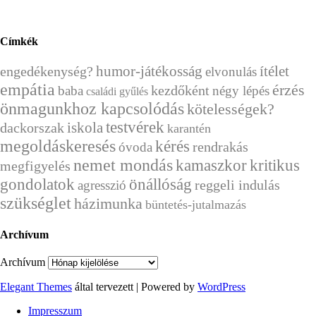
Címkék
humor-játékosság
ítélet
engedékenység?
elvonulás
empátia
érzés
kezdőként
baba
négy lépés
családi gyűlés
önmagunkhoz kapcsolódás
kötelességek?
testvérek
dackorszak
iskola
karantén
megoldáskeresés
kérés
rendrakás
óvoda
nemet mondás
kamaszkor
kritikus
megfigyelés
önállóság
gondolatok
reggeli indulás
agresszió
szükséglet
házimunka
büntetés-jutalmazás
Archívum
Archívum
Elegant Themes
által tervezett | Powered by
WordPress
Impresszum