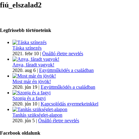
fiú_elszalad2
Legfrissebb történeteink
Táska színezés
2021. febr 10
|
Önálló életre nevelés
Anya, fáradt vagyok!
2020. aug 6
|
Együttműködés a családban
Most már én jövök!
2020. jún 19
|
Együttműködés a családban
Szonja és a fagyi
2020. jún 10
|
Kapcsolódás gyermekeinkkel
Tanítás szükséglet-alapon
2020. jún 5
|
Önálló életre nevelés
Facebook oldalunk