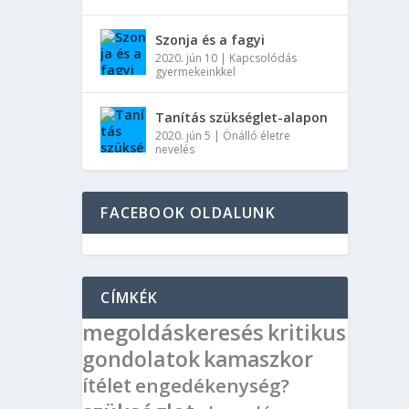
Szonja és a fagyi
2020. jún 10
|
Kapcsolódás
gyermekeinkkel
Tanítás szükséglet-alapon
2020. jún 5
|
Önálló életre
nevelés
FACEBOOK OLDALUNK
CÍMKÉK
megoldáskeresés
kritikus
gondolatok
kamaszkor
ítélet
engedékenység?