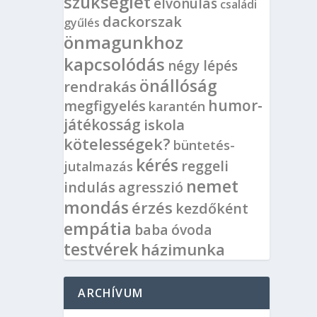
szükséglet
elvonulás
családi
dackorszak
gyűlés
önmagunkhoz
kapcsolódás
négy lépés
önállóság
rendrakás
humor-
megfigyelés
karantén
játékosság
iskola
kötelességek?
büntetés-
kérés
reggeli
jutalmazás
nemet
indulás
agresszió
mondás
érzés
kezdőként
empátia
baba
óvoda
testvérek
házimunka
ARCHÍVUM