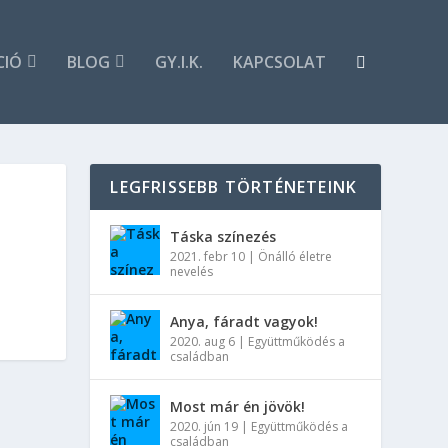
CIÓ
BLOG
GY.I.K.
KAPCSOLAT
LEGFRISSEBB TÖRTÉNETEINK
Táska színezés
2021. febr 10
|
Önálló életre
nevelés
Anya, fáradt vagyok!
2020. aug 6
|
Együttműködés a
családban
Most már én jövök!
2020. jún 19
|
Együttműködés a
családban