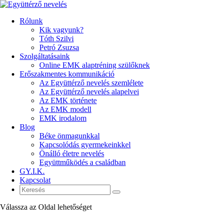
Rólunk
Kik vagyunk?
Tóth Szilvi
Petró Zsuzsa
Szolgáltatásaink
Online EMK alaptréning szülőknek
Erőszakmentes kommunikáció
Az Együttérző nevelés szemlélete
Az Együttérző nevelés alapelvei
Az EMK története
Az EMK modell
EMK irodalom
Blog
Béke önmagunkkal
Kapcsolódás gyermekeinkkel
Önálló életre nevelés
Együttműködés a családban
GY.I.K.
Kapcsolat
Válassza az Oldal lehetőséget