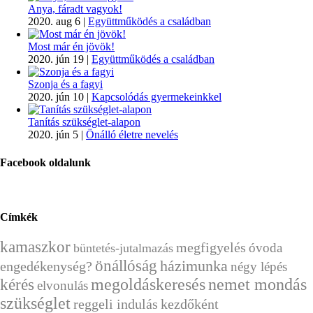
Anya, fáradt vagyok!
2020. aug 6
|
Együttműködés a családban
Most már én jövök!
2020. jún 19
|
Együttműködés a családban
Szonja és a fagyi
2020. jún 10
|
Kapcsolódás gyermekeinkkel
Tanítás szükséglet-alapon
2020. jún 5
|
Önálló életre nevelés
Facebook oldalunk
Címkék
kamaszkor
megfigyelés
óvoda
büntetés-jutalmazás
önállóság
házimunka
engedékenység?
négy lépés
kérés
megoldáskeresés
nemet mondás
elvonulás
szükséglet
reggeli indulás
kezdőként