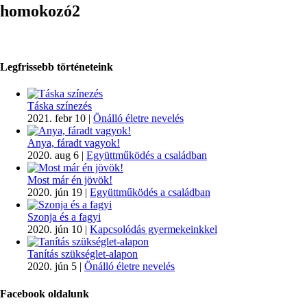
homokozó2
Legfrissebb történeteink
Táska színezés
2021. febr 10
|
Önálló életre nevelés
Anya, fáradt vagyok!
2020. aug 6
|
Együttműködés a családban
Most már én jövök!
2020. jún 19
|
Együttműködés a családban
Szonja és a fagyi
2020. jún 10
|
Kapcsolódás gyermekeinkkel
Tanítás szükséglet-alapon
2020. jún 5
|
Önálló életre nevelés
Facebook oldalunk