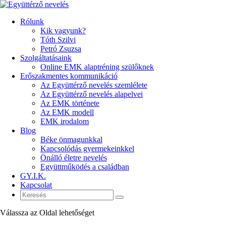
Rólunk
Kik vagyunk?
Tóth Szilvi
Petró Zsuzsa
Szolgáltatásaink
Online EMK alaptréning szülőknek
Erőszakmentes kommunikáció
Az Együttérző nevelés szemlélete
Az Együttérző nevelés alapelvei
Az EMK története
Az EMK modell
EMK irodalom
Blog
Béke önmagunkkal
Kapcsolódás gyermekeinkkel
Önálló életre nevelés
Együttműködés a családban
GY.I.K.
Kapcsolat
Válassza az Oldal lehetőséget