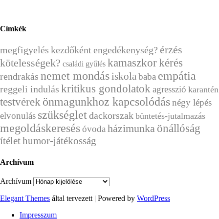
Címkék
érzés
megfigyelés
kezdőként
engedékenység?
kérés
kamaszkor
kötelességek?
családi gyűlés
nemet mondás
empátia
rendrakás
iskola
baba
kritikus gondolatok
reggeli indulás
agresszió
karantén
önmagunkhoz kapcsolódás
testvérek
négy lépés
szükséglet
dackorszak
elvonulás
büntetés-jutalmazás
megoldáskeresés
önállóság
házimunka
óvoda
ítélet
humor-játékosság
Archívum
Archívum
Elegant Themes
által tervezett | Powered by
WordPress
Impresszum