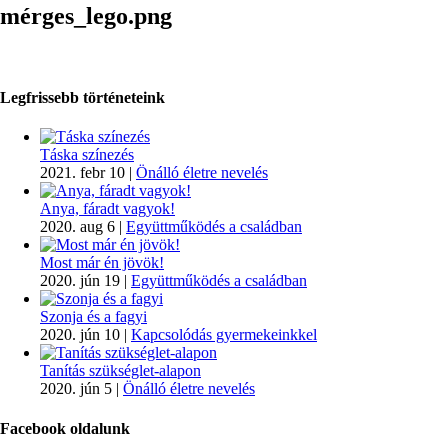
mérges_lego.png
Legfrissebb történeteink
Táska színezés
2021. febr 10
|
Önálló életre nevelés
Anya, fáradt vagyok!
2020. aug 6
|
Együttműködés a családban
Most már én jövök!
2020. jún 19
|
Együttműködés a családban
Szonja és a fagyi
2020. jún 10
|
Kapcsolódás gyermekeinkkel
Tanítás szükséglet-alapon
2020. jún 5
|
Önálló életre nevelés
Facebook oldalunk