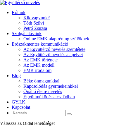
Rólunk
Kik vagyunk?
Tóth Szilvi
Petró Zsuzsa
Szolgáltatásaink
Online EMK alaptréning szülőknek
Erőszakmentes kommunikáció
Az Együttérző nevelés szemlélete
Az Együttérző nevelés alapelvei
Az EMK története
Az EMK modell
EMK irodalom
Blog
Béke önmagunkkal
Kapcsolódás gyermekeinkkel
Önálló életre nevelés
Együttműködés a családban
GY.I.K.
Kapcsolat
Válassza az Oldal lehetőséget