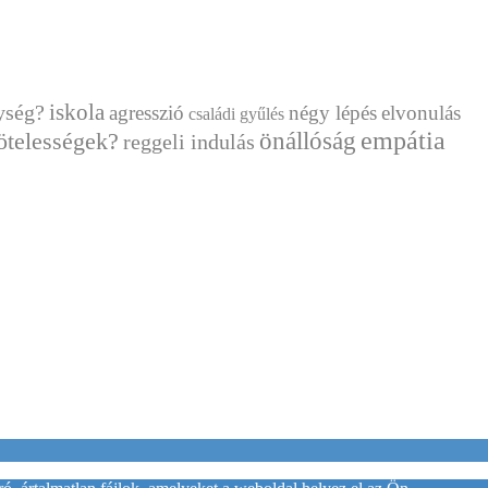
ység?
iskola
agresszió
négy lépés
elvonulás
családi gyűlés
önállóság
empátia
ötelességek?
reggeli indulás