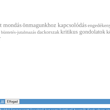
t mondás
önmagunkhoz kapcsolódás
engedéken
kritikus gondolatok
k
dackorszak
büntetés-jutalmazás
r
itt
Elfogad