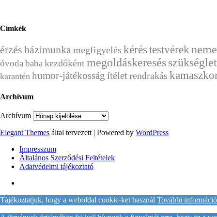
Címkék
kérés
neme
érzés
házimunka
testvérek
megfigyelés
megoldáskeresés
szükséglet
kezdőként
óvoda
baba
kamaszko
humor-játékosság
ítélet
rendrakás
karantén
Archívum
Archívum
Elegant Themes
által tervezett | Powered by
WordPress
Impresszum
Általános Szerződési Feltételek
Adatvédelmi tájékoztató
Tájékoztatjuk, hogy a weboldal cookie-ket használ
További információ 