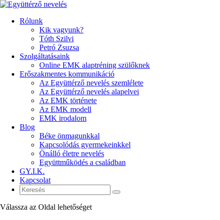
Rólunk
Kik vagyunk?
Tóth Szilvi
Petró Zsuzsa
Szolgáltatásaink
Online EMK alaptréning szülőknek
Erőszakmentes kommunikáció
Az Együttérző nevelés szemlélete
Az Együttérző nevelés alapelvei
Az EMK története
Az EMK modell
EMK irodalom
Blog
Béke önmagunkkal
Kapcsolódás gyermekeinkkel
Önálló életre nevelés
Együttműködés a családban
GY.I.K.
Kapcsolat
Válassza az Oldal lehetőséget