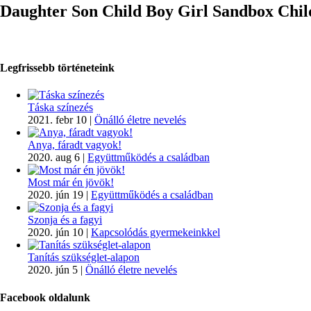
Daughter Son Child Boy Girl Sandbox Chil
Legfrissebb történeteink
Táska színezés
2021. febr 10
|
Önálló életre nevelés
Anya, fáradt vagyok!
2020. aug 6
|
Együttműködés a családban
Most már én jövök!
2020. jún 19
|
Együttműködés a családban
Szonja és a fagyi
2020. jún 10
|
Kapcsolódás gyermekeinkkel
Tanítás szükséglet-alapon
2020. jún 5
|
Önálló életre nevelés
Facebook oldalunk