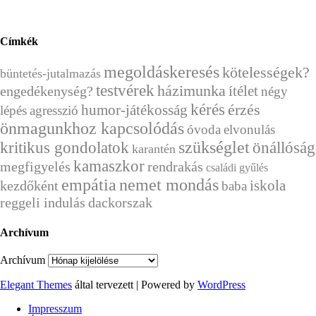
Címkék
megoldáskeresés
kötelességek?
büntetés-jutalmazás
testvérek
házimunka
ítélet
engedékenység?
négy
kérés
érzés
humor-játékosság
lépés
agresszió
önmagunkhoz kapcsolódás
óvoda
elvonulás
szükséglet
önállóság
kritikus gondolatok
karantén
kamaszkor
megfigyelés
rendrakás
családi gyűlés
empátia
nemet mondás
kezdőként
iskola
baba
reggeli indulás
dackorszak
Archívum
Archívum
Elegant Themes
által tervezett | Powered by
WordPress
Impresszum