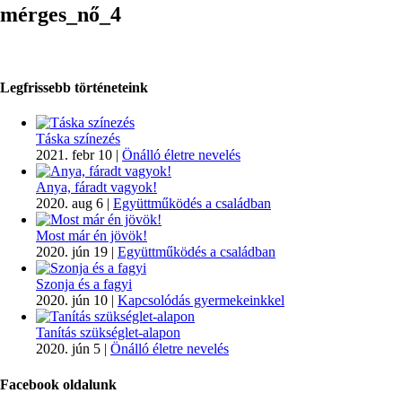
mérges_nő_4
Legfrissebb történeteink
Táska színezés
2021. febr 10
|
Önálló életre nevelés
Anya, fáradt vagyok!
2020. aug 6
|
Együttműködés a családban
Most már én jövök!
2020. jún 19
|
Együttműködés a családban
Szonja és a fagyi
2020. jún 10
|
Kapcsolódás gyermekeinkkel
Tanítás szükséglet-alapon
2020. jún 5
|
Önálló életre nevelés
Facebook oldalunk