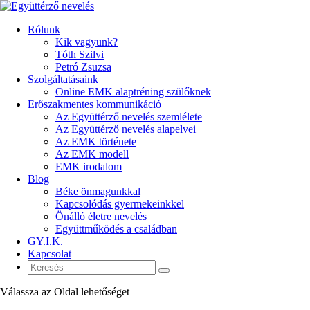
Rólunk
Kik vagyunk?
Tóth Szilvi
Petró Zsuzsa
Szolgáltatásaink
Online EMK alaptréning szülőknek
Erőszakmentes kommunikáció
Az Együttérző nevelés szemlélete
Az Együttérző nevelés alapelvei
Az EMK története
Az EMK modell
EMK irodalom
Blog
Béke önmagunkkal
Kapcsolódás gyermekeinkkel
Önálló életre nevelés
Együttműködés a családban
GY.I.K.
Kapcsolat
Válassza az Oldal lehetőséget